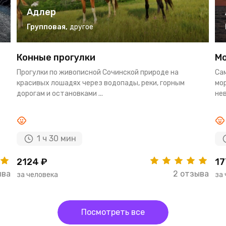
Адлер
Групповая
,
другое
Конные прогулки
Мо
Прогулки по живописной Сочинской природе на
Са
красивых лошадях через водопады, реки, горным
мор
дорогам и остановками ...
нев
1 ч 30 мин
2124 ₽
17
ыва
2 отзыва
за человека
за
Посмотреть все