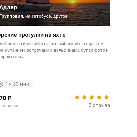
Адлер
Адле
Групповая
,
на автобусе
,
другое
Группо
рские прогулки на яхте
Морские
мый романтический отдых с рыбалкой в открытом
Активный о
е, купанием, встречами с дельфинами, супер фото и
купанием, 
ероятным...
компанией 
1 ч 30 мин
1 ч 
70 ₽
1770 ₽
3 отзыва
 человека
за человек