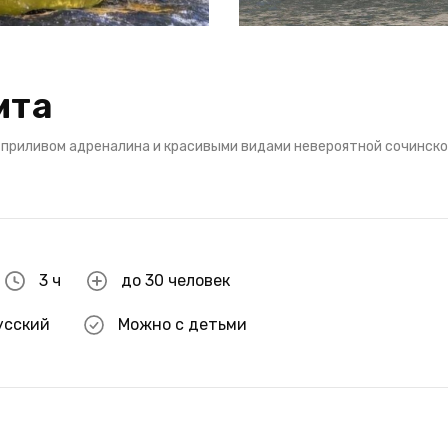
мта
 приливом адреналина и красивыми видами невероятной сочинск
3 ч
до 30 человек
усский
Можно с детьми