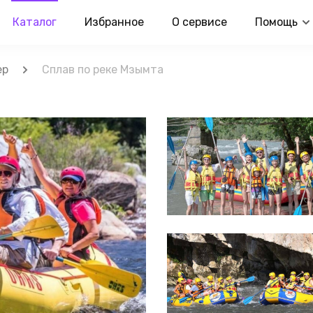
Каталог
Избранное
О сервисе
Помощь
ер
Сплав по реке Мзымта