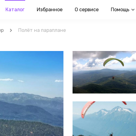
Каталог
Избранное
О сервисе
Помощь
ер
Полёт на параплане