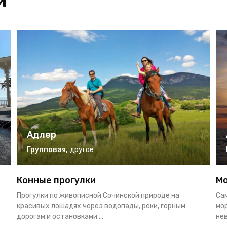
и
Адлер
Групповая
,
другое
Конные прогулки
Мо
Прогулки по живописной Сочинской природе на
Са
красивых лошадях через водопады, реки, горным
мор
дорогам и остановками ...
нев