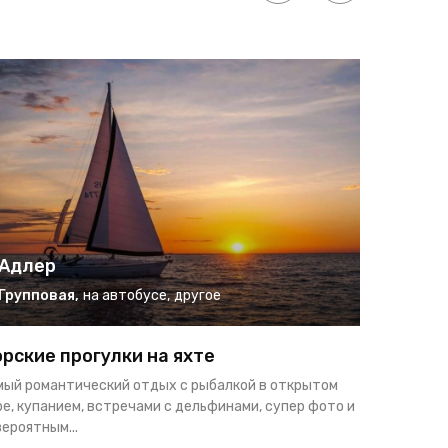
Адлер
Адле
Групповая
,
на автобусе
,
другое
Группо
рские прогулки на яхте
Морские
мый романтический отдых с рыбалкой в открытом
Активный о
е, купанием, встречами с дельфинами, супер фото и
купанием, 
ероятным...
компанией 