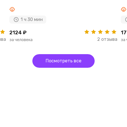
1 ч 30 мин
2124 ₽
17
ыва
2 отзыва
за человека
за
Посмотреть все