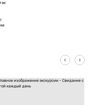
так
о
лее