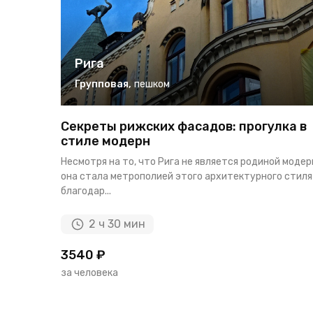
Рига
Групповая
,
пешком
Секреты рижских фасадов: прогулка в
стиле модерн
Несмотря на то, что Рига не является родиной модер
она стала метрополией этого архитектурного стиля
благодар...
2 ч 30 мин
3540 ₽
за человека