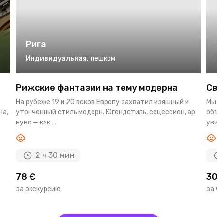
Рига
Индивидуальная
,
пешком
Рижские фантазии на тему модерна
Св
На рубеже 19 и 20 веков Европу захватил изящный и
Мы
на,
утонченный стиль модерн. Югендстиль, сецессион, ар
об
нуво — как ...
уви
2 ч 30 мин
78 €
30
за экскурсию
за