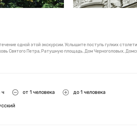
течение одной этой экскурсии. Услышите поступь гулких столети
рковь Святого Петра, Ратушную площадь, Дом Черноголовых, Домс
 ч
от 1 человека
до 1 человека
усский