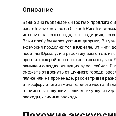
Описание
Важно знать Уважаемый Гость! Я предлагаю 
частей: знакомство со Старой Ригой и знаком
историю нашего города, его традициях, леге
Вами пройдём через уютные дворики, Вы узна
экскурсия продолжится в Юрмале. От Риги д
посетим Юрмалу, и я расскажу вам о том, ка
престижных районов проживания и отдыха. Я
раньше и о людях, живущих здесь сейчас. О 
сможете отдохнуть от шумного города, расс
пляже или на променаде, рассматривая раз
атмосферу этого замечательного места. Важн
стоимость экскурсии включено: • услуги гид
расходы, • личные расходы.
Похожие экскурси