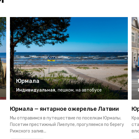
Юрмала
Индивидуальная
,
пешком
,
на автобусе
Юрмала — янтарное ожерелье Латвии
Юр
Мы отправимся в путешествие по поселкам Юрмалы.
Кра
Посетим престижный Лиелупе, прогуляемся по берегу
ста
Рижского залив...
влю