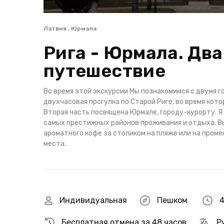
Латвия , Юрмала
Рига - Юрмала. Два
путешествие
Во время этой экскурсии Мы познакомимся с двумя г
двухчасовая прогулка по Старой Риге, во время кот
Вторая часть посвящена Юрмале, городу-курорту. Я 
самых престижных районов проживания и отдыха. Вы
ароматного кофе за столиком на пляже или на пром
места.
Индивидуальная
Пешком
4
Бесплатная отмена за 48 часов
Р