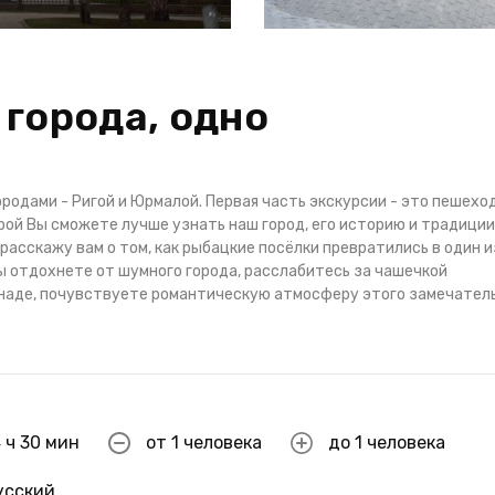
 города, одно
ородами - Ригой и Юрмалой. Первая часть экскурсии - это пешехо
орой Вы сможете лучше узнать наш город, его историю и традиции
расскажу вам о том, как рыбацкие посёлки превратились в один и
 отдохнете от шумного города, расслабитесь за чашечкой
енаде, почувствуете романтическую атмосферу этого замечател
 ч 30 мин
от 1 человека
до 1 человека
усский