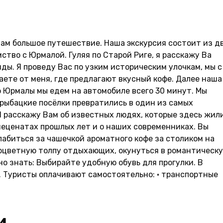
Вам большое путешествие. Наша экскурсия состоит из д
ство с Юрмалой. Гуляя по Старой Риге, я расскажу Ва
нды. Я проведу Вас по узким историческим улочкам, мы с
ете от меня, где предлагают вкусный кофе. Далее наша
о Юрмалы мы едем на автомобиле всего 30 минут. Мы
к рыбацкие посёлки превратились в один из самых
 расскажу Вам об известных людях, которые здесь жил
меценатах прошлых лет и о наших современниках. Вы
лабиться за чашечкой ароматного кофе за столиком на
ноцветную толпу отдыхающих, окунуться в романтическ
о знать: Выбирайте удобную обувь для прогулки. В
а. Туристы оплачивают самостоятельно: • транспортные
и