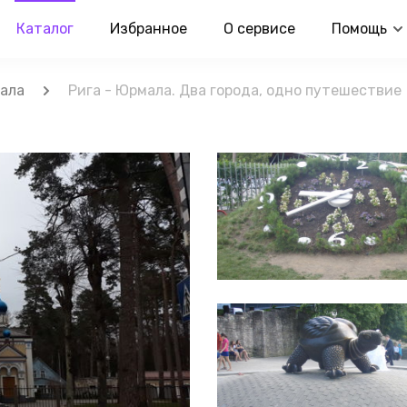
Каталог
Избранное
О сервисе
Помощь
ала
Рига - Юрмала. Два города, одно путешествие