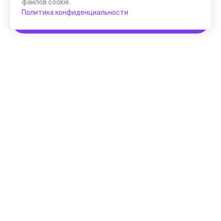
файлов cookie.
Политика конфиденциальности
Забронировать
Помощник FindGid
F.A.Q. для Гида
Основные принципы работы
с cервисом FindGid