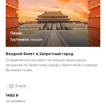
Пекин
Групповая
,
пешком
Входной билет в Запретный город
П
в
Отправляйтесь на самостоятельную пешеходную
П
экскурсию по Запретному городу с билетом без очереди.
э
Вы сможете уви...
и
3 часа
1485 ₽
2
за человека
з