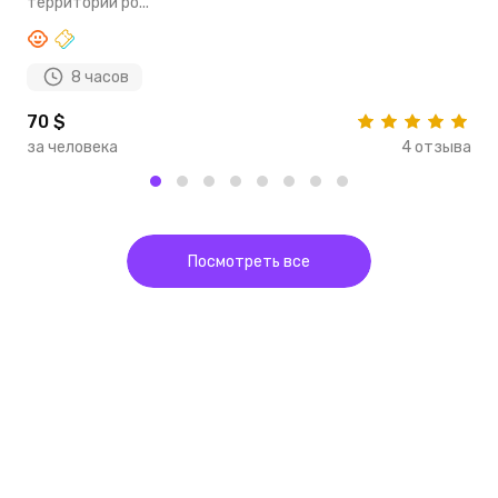
территории ро...
т
8 часов
70 $
3
за человека
4 отзыва
з
Посмотреть все