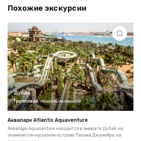
Похожие экскурсии
Дубай
Групповая
,
пешком
,
на машине
Аквапарк Atlantis Aquaventure
П
Аквапарк Aquaventure находится в эмирате Дубай, на
П
знаменитом насыпном острове Пальма Джумейра, на
т