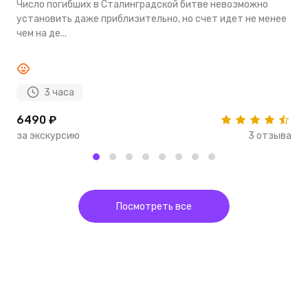
Число погибших в Сталинградской битве невозможно
В
установить даже приблизительно, но счет идет не менее
П
чем на де...
Ге
3 часа
6490 ₽
4
за экскурсию
3 отзыва
з
Посмотреть все