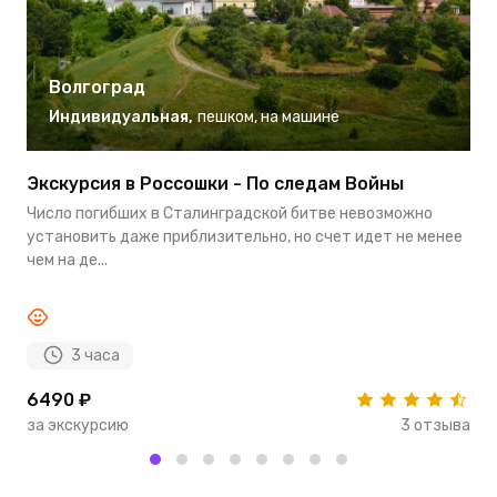
Волгоград
Индивидуальная
,
пешком
,
на машине
Экскурсия в Россошки - По следам Войны
Э
Число погибших в Сталинградской битве невозможно
В
установить даже приблизительно, но счет идет не менее
П
чем на де...
Ге
3 часа
6490 ₽
4
за экскурсию
3 отзыва
з