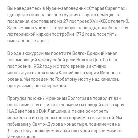
Вы наведаетесь в Музей-заповедник «Старая Сарепта»,
где представлена реконструкция старого немецкого
поселения, состоящего из 27 построек XVIII–XIX столетий.
Здесь можно увидеть церковную площадь, полюбоваться
лютеранской кирхой постройки 1772 года, посетить
выставочные залы.
В ходе экскурсии вы посетите Волго-Донский канал,
связывающий между собой реки Волгу и Дон. Он был
построен в 1952 году и с того времени активно
используется для связи Каспийского моря и Мирового
океана. Мы проедем по Горбатому мосту над каналом,
прогуляемся по набережной.
Прогулка по южным районам Волгограда позволит вам
познакомиться с жизнью знаменитых людей этого края –
Н.А.Бекетова и В.Ф.Лапшина, а также осмотреть
множество интересных достопримечательностей. Мы
побываем у Свято-Духова монастыря, поднимемся на
Лысую Гору, полюбуемся архитектурой церкви Никиты
Исповедника.