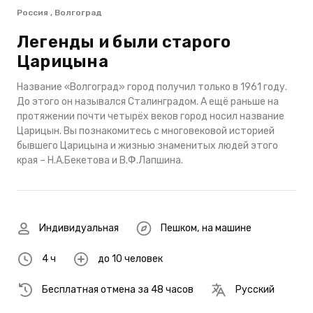
Россия , Волгоград
Легенды и были старого
Царицына
Название «Волгоград» город получил только в 1961 году.
До этого он назывался Сталинградом. А ещё раньше на
протяжении почти четырёх веков город носил название
Царицын. Вы познакомитесь с многовековой историей
бывшего Царицына и жизнью знаменитых людей этого
края – Н.А.Бекетова и В.Ф.Лапшина.
Индивидуальная
Пешком
,
на машине
4 ч
до 10 человек
Бесплатная отмена за 48 часов
Русский