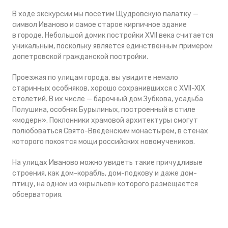
В ходе экскурсии мы посетим Щудровскую палатку —
символ Иваново и самое старое кирпичное здание
в городе. Небольшой домик постройки XVII века считается
уникальным, поскольку является единственным примером
допетровской гражданской постройки.
Проезжая по улицам города, вы увидите немало
старинных особняков, хорошо сохранившихся с XVII-XIX
столетий. В их числе — барочный дом Зубкова, усадьба
Полушина, особняк Бурылиных, построенный в стиле
«модерн». Поклонники храмовой архитектуры смогут
полюбоваться Свято-Введенским монастырем, в стенах
которого покоятся мощи российских новомучеников.
На улицах Иваново можно увидеть такие причудливые
строения, как дом-корабль, дом-подкову и даже дом-
птицу, на одном из «крыльев» которого размещается
обсерватория.