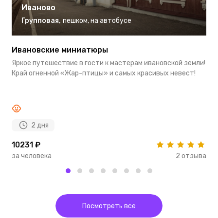
Иваново
Групповая
,
пешком
,
на автобусе
Ивановские миниатюры
О
Яркое путешествие в гости к мастерам ивановской земли!
З
Край огненной «Жар-птицы» и самых красивых невест!
и
он
2 дня
10231 ₽
4
за человека
2 отзыва
з
Посмотреть все