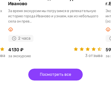
Иваново
г.
ых
За время экскурсии мы погрузимся в увлекательную
Экс
историю города Иваново и узнаем, как из небольшого
ин
села он прев...
(ос
2 часа
4130 ₽
59
ыва
3 отзыва
за экскурсию
за
Посмотреть все