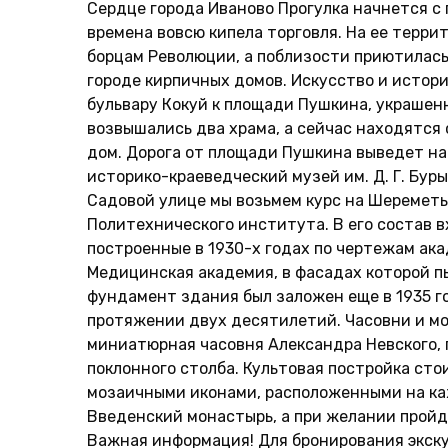
Сердце города Иваново Прогулка начнется с 
времена вовсю кипела торговля. На ее терр
борцам Революции, а поблизости приютилась
городе кирпичных домов. Искусство и исто
бульвару Кокуй к площади Пушкина, украшен
возвышались два храма, а сейчас находятся
дом. Дорога от площади Пушкина выведет на
историко-краеведческий музей им. Д. Г. Бур
Садовой улице мы возьмем курс на Шереметь
Политехнического института. В его состав в
построенные в 1930-х годах по чертежам акад
Медицинская академия, в фасадах которой п
фундамент здания был заложен еще в 1935 год
протяжении двух десятилетий. Часовни и м
миниатюрная часовня Александра Невского, 
поклонного столба. Культовая постройка ст
мозаичными иконами, расположенными на ка
Введенский монастырь, а при желании пройд
Важная информация! Для бронирования экску