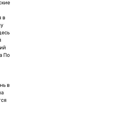
ские
 в
му
десь
й
кий
а По
нь в
на
тся