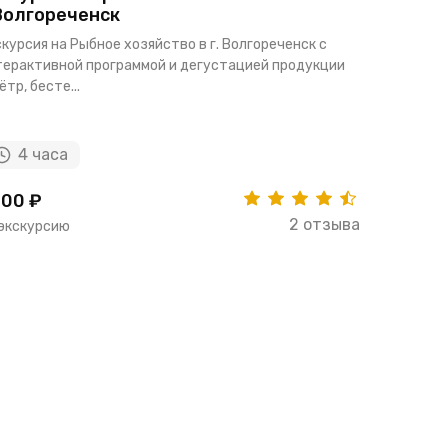
Волгореченск
транспо
курсия на Рыбное хозяйство в г. Волгореченск с
Иваново — 
терактивной программой и дегустацией продукции
и средоточ
ётр, бесте...
градострои
4 часа
2 ч 
00 ₽
4130 ₽
2 отзыва
 экскурсию
за экскур