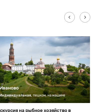
Иваново
Ивано
Индивидуальная
,
пешком
,
на машине
Индиви
скурсия на рыбное хозяйство в
Обзорна