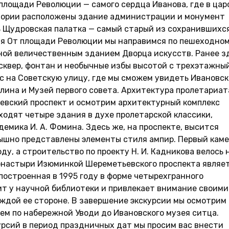
площади Революции — самого сердца Иванова, где в цар
итории расположены здание администрации и монумент
 Щудровская палатка — самый старый из сохранившихся
рия От площади Революции мы направимся по пешеходно
ной величественным зданием Дворца искусств. Ранее з
 сквер, фонтан и необычные избы высотой с трехэтажны
с на Советскую улицу, где мы сможем увидеть Ивановс
ылина и Музей первого совета. Архитектура пролетариат
евский проспект и осмотрим архитектурный комплекс
ходят четыре здания в духе пролетарской классики,
емика И. А. Фомина. Здесь же, на проспекте, высится
ышно представлены элементы стиля ампир. Первый каме
у, а строительство по проекту Н. И. Кадникова велось 
онастыри Изюминкой Шереметьевского проспекта являе
построенная в 1995 году в форме четырехгранного
оит у научной библиотеки и привлекает внимание своими
ждой ее стороне. В завершение экскурсии мы осмотрим
ем по набережной Уводи до Ивановского музея ситца.
рсий в период праздничных дат мы просим вас внести