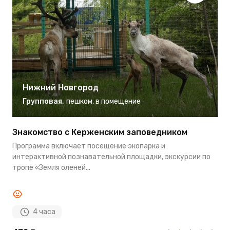
Нижний Новгород
Групповая
,
пешком
,
в помещение
Знакомство с Керженским заповедником
О
Н
Программа включает посещение экопарка и
В
интерактивной познавательной площадки, экскурсии по
я
тропе «Земля оленей...
у
4 часа