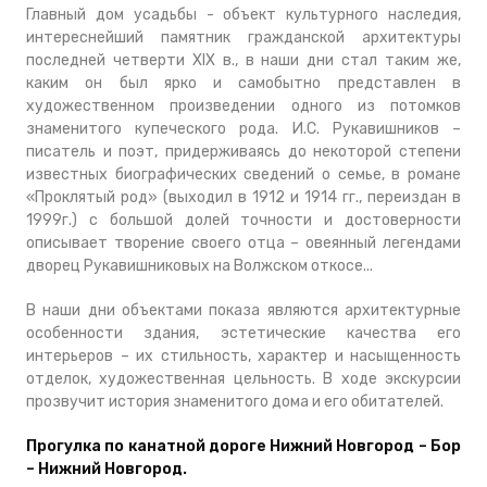
Главный дом усадьбы - объект культурного наследия,
интереснейший памятник гражданской архитектуры
последней четверти ХIХ в., в наши дни стал таким же,
каким он был ярко и самобытно представлен в
художественном произведении одного из потомков
знаменитого купеческого рода. И.С. Рукавишников –
писатель и поэт, придерживаясь до некоторой степени
известных биографических сведений о семье, в романе
«Проклятый род» (выходил в 1912 и 1914 гг., переиздан в
1999г.) с большой долей точности и достоверности
описывает творение своего отца – овеянный легендами
дворец Рукавишниковых на Волжском откосе...
В наши дни объектами показа являются архитектурные
особенности здания, эстетические качества его
интерьеров – их стильность, характер и насыщенность
отделок, художественная цельность. В ходе экскурсии
прозвучит история знаменитого дома и его обитателей.
Прогулка по канатной дороге Нижний Новгород – Бор
– Нижний Новгород.