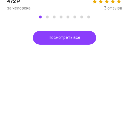
472 ₽
1
за человека
3 отзыва
з
Посмотреть все