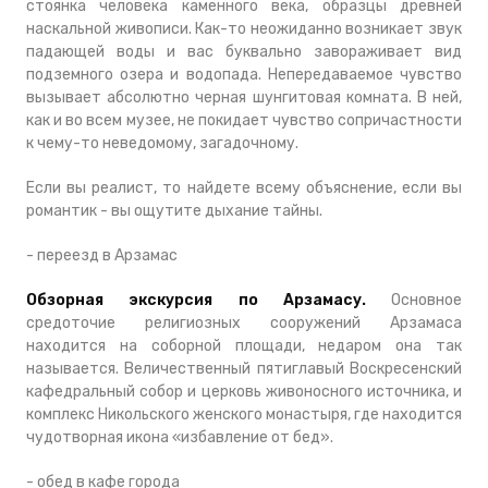
стоянка человека каменного века, образцы древней
наскальной живописи. Как-то неожиданно возникает звук
падающей воды и вас буквально завораживает вид
подземного озера и водопада. Непередаваемое чувство
вызывает абсолютно черная шунгитовая комната. В ней,
как и во всем музее, не покидает чувство сопричастности
к чему-то неведомому, загадочному.
Если вы реалист, то найдете всему объяснение, если вы
романтик - вы ощутите дыхание тайны.
- переезд в Арзамас
Обзорная экскурсия по Арзамасу.
Основное
средоточие религиозных сооружений Арзамаса
находится на соборной площади, недаром она так
называется. Величественный пятиглавый Воскресенский
кафедральный собор и церковь живоносного источника, и
комплекс Никольского женского монастыря, где находится
чудотворная икона «избавление от бед».
- обед в кафе города