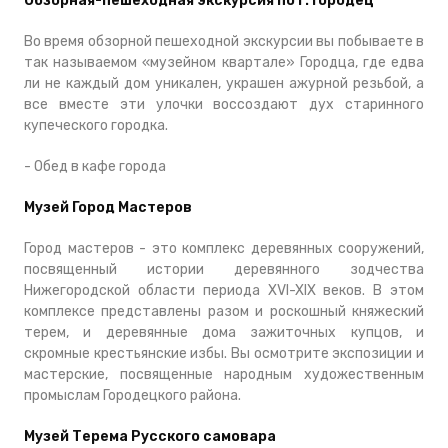
Обзорная-пешеходная экскурсия по г. Городец
Во время обзорной пешеходной экскурсии вы побываете в
так называемом «музейном квартале» Городца, где едва
ли не каждый дом уникален, украшен ажурной резьбой, а
все вместе эти улочки воссоздают дух старинного
купеческого городка.
- Обед в кафе города
Музей Город Мастеров
Город мастеров - это комплекс деревянных сооружений,
посвященный истории деревянного зодчества
Нижегородской области периода XVI-XIX веков. В этом
комплексе представлены разом и роскошный княжеский
терем, и деревянные дома зажиточных купцов, и
скромные крестьянские избы. Вы осмотрите экспозиции и
мастерские, посвященные народным художественным
промыслам Городецкого района.
Музей Терема Русского самовара