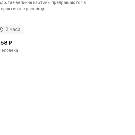
адо, где великие картины превращаются в
площади Пу
ерактивное расследо...
2 часа
3 ч 
68 ₽
90 €
 человека
за экскур