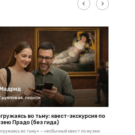
Мадрид
Мадр
Групповая
,
пешком
Индиви
гружаясь во тьму: квест-экскурсия по
Четыре 
зею Прадо (без гида)
Алькала — 
огружаясь во тьму» — необычный квест по музею
«мадридска