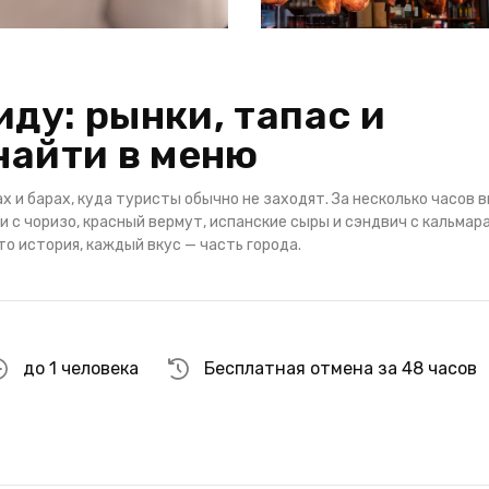
ду: рынки, тапас и
найти в меню
ах и барах, куда туристы обычно не заходят. За несколько часов 
 с чоризо, красный вермут, испанские сыры и сэндвич с кальмар
то история, каждый вкус — часть города.
до 1 человека
Бесплатная отмена за 48 часов