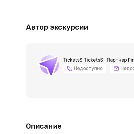
Автор экскурсии
TicketsS TicketsS | Партнер Fi
Недоступно
Недо
Описание