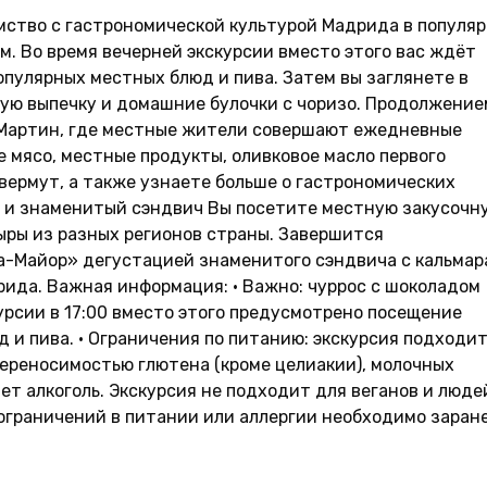
мство с гастрономической культурой Мадрида в популя
м. Во время вечерней экскурсии вместо этого вас ждёт
опулярных местных блюд и пива. Затем вы заглянете в
ую выпечку и домашние булочки с чоризо. Продолжение
Мартин, где местные жители совершают ежедневные
е мясо, местные продукты, оливковое масло первого
ермут, а также узнаете больше о гастрономических
и и знаменитый сэндвич Вы посетите местную закусочн
ыры из разных регионов страны. Завершится
а-Майор» дегустацией знаменитого сэндвича с кальма
рида. Важная информация: • Важно: чуррос с шоколадом
курсии в 17:00 вместо этого предусмотрено посещение
 и пива. • Ограничения по питанию: экскурсия подходит
переносимостью глютена (кроме целиакии), молочных
яет алкоголь. Экскурсия не подходит для веганов и люде
 ограничений в питании или аллергии необходимо заран