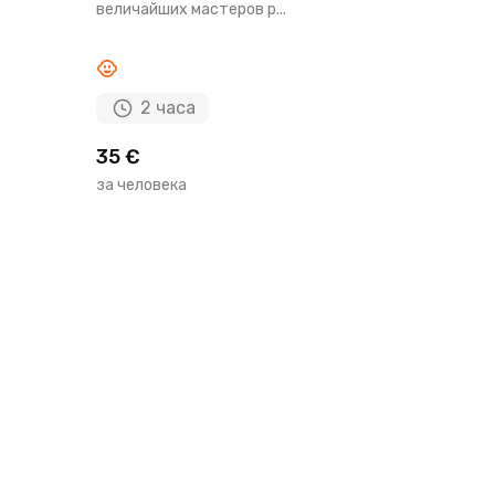
величайших мастеров р...
2 часа
35 €
за человека