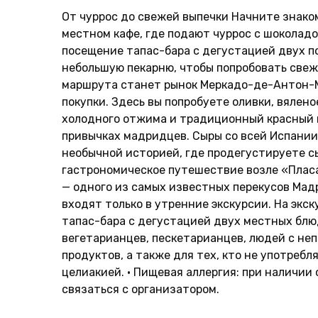
От чуррос до свежей выпечки Начните знако
местном кафе, где подают чуррос с шоколадо
посещение тапас-бара с дегустацией двух п
небольшую пекарню, чтобы попробовать свеж
маршрута станет рынок Меркадо-де-Антон-
покупки. Здесь вы попробуете оливки, вялено
холодного отжима и традиционный красный в
привычках мадридцев. Сыры со всей Испани
необычной историей, где продегустируете с
гастрономическое путешествие возле «Плас
— одного из самых известных перекусов Мад
входят только в утренние экскурсии. На экс
тапас-бара с дегустацией двух местных блюд
вегетарианцев, пескетарианцев, людей с не
продуктов, а также для тех, кто не употребл
целиакией. • Пищевая аллергия: при наличии
связаться с организатором.