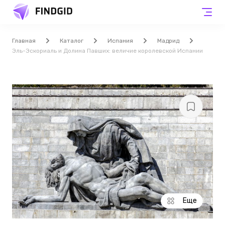
Главная
Каталог
Испания
Мадрид
Эль-Эскориаль и Долина Павших: величие королевской Испании
Еще