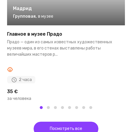
Мадрид
Групповая
,
в музее
Главное в музее Прадо
Н
I
Прадо — один из самых известных художественных
Е
музеев мира, в его стенах выставлены работы
п
величайших мастеров р...
п
2 часа
35 €
9
за человека
з
Посмотреть все