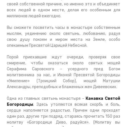
своей собственной причине, но именно это и объединяет
всех людей в одном месте, делая его особенным для
миллионов людей ежегодно.
Вы сможете посвятить часы в монастыре собственным
мыслям, уединению около святынь, любованию, радуя
свою душу покоем и миром места на Земле, особо
опекаемым Пресвятой Царицей Небесной.
Порой приехавшие ждут очереди, проверяя свое
смирение, чтобы оказаться около святых мощей
Серафима Саровского - усердного пред Богом
молитвенника за нас, и Иконой Пресвятой Богородицы
«Умиление» (Троицкий Собор), мощей Матушки
Александры, преподобных и блаженных жен Дивеевских.
Одна из главных святынь монастыря -
Канавка Святой
Богородицы
. Здесь утоляются всякая скорбь и боль,
сердце наполняется радостью. Причем одни проходят
один раз, другие три подряд, стараясь прочитать 150 раз
молитву «Богородице Дево, радуйся». (Молитву вы