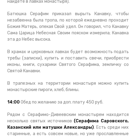
найдете в лавках монастыря).
Батюшка Серафим приказал вырыть Канавку, чтобы
незабвенна была тропа, по которой ежедневно проходит
Божия Матерь, опекая Свой удел. Он говорил, что Канавку
Сама Царица Небесная Своим пояском измерила; Канавка
эта до Небес высока.
В храмах и церковных лавках будет возможность подать
требы (записки), купить и поставить свечи, приобрести
иконы, книги, сухарики Святого Серафима, земличку со
Святой Канавки.
В трапезных на территории монастыря можно купить
монастырские пироги, хлеб, блины.
14:00
Обед по желанию за доп. плату 450 руб.
Рядом с Серафимо-Дивеевским монастырем находится
несколько святых источников
(Серафима Саровского,
Казанский или матушки Александры)
. Есть среди них
старинные, а есть совсем новые, но уже прославленные