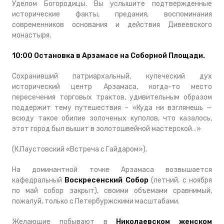
Уделом Богородицы. Вы услышите подтвержденные
исторические факты, предания, воспоминания
современников основания и действия Дивеевского
монастыря.
10:00
Остановка в Арзамасе на Соборной Площади.
Сохранивший патриархальный, купеческий дух
исторический центр Арзамаса, когда-то место
пересечения торговых трактов, удивительным образом
поддержит тему путешествия – «Куда ни взглянешь —
всюду такое обилие золоченых куполов, что казалось,
этот город был вышит в золотошвейной мастерской…»
(К.Паустовский «Встреча с Гайдаром»).
На доминантной точке Арзамаса возвышается
кафедральный
Воскресенский Собор
(летний, с ноября
по май собор закрыт), своими объемами сравнимый,
пожалуй, только с Петербуржскими масштабами.
Желающие побывают в
Николаевском женском