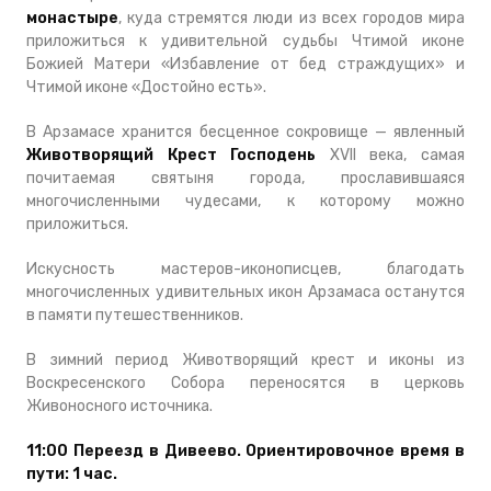
монастыре
, куда стремятся люди из всех городов мира
приложиться к удивительной судьбы Чтимой иконе
Божией Матери «Избавление от бед страждущих» и
Чтимой иконе «Достойно есть».
В Арзамасе хранится бесценное сокровище — явленный
Животворящий Крест Господень
XVII века, самая
почитаемая святыня города, прославившаяся
многочисленными чудесами, к которому можно
приложиться.
Искусность мастеров-иконописцев, благодать
многочисленных удивительных икон Арзамаса останутся
в памяти путешественников.
В зимний период Животворящий крест и иконы из
Воскресенского Собора переносятся в церковь
Живоносного источника.
11:00 Переезд в Дивеево. Ориентировочное время в
пути: 1 час.