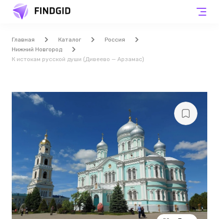
Главная
Каталог
Россия
Нижний Новгород
К истокам русской души (Дивеево — Арзамас)