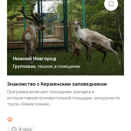
Нижний Новгород
Групповая
,
пешком
,
в помещение
Знакомство с Керженским заповедником
О
Н
Программа включает посещение экопарка и
В
интерактивной познавательной площадки, экскурсии по
я
тропе «Земля оленей...
у
4 часа