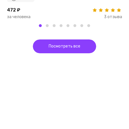
472 ₽
1
за человека
3 отзыва
з
Посмотреть все