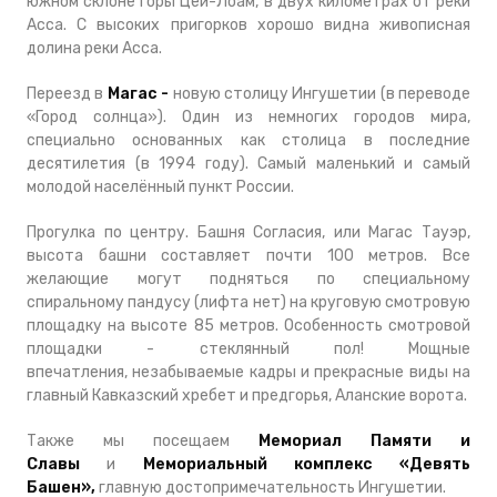
южном склоне горы Цей-Лоам, в двух километрах от реки
Асса. С высоких пригорков хорошо видна живописная
долина реки Асса.
Переезд в
Магас -
новую столицу Ингушетии
(в переводе
«Город солнца»). Один из немногих городов мира,
специально основанных как столица в последние
десятилетия (в 1994 году). Самый маленький и самый
молодой населённый пункт России.
Прогулка по центру. Башня Согласия, или Магас Тауэр,
высота башни составляет почти 100 метров. Все
желающие могут подняться по специальному
спиральному пандусу (лифта нет) на круговую смотровую
площадку на высоте 85 метров. Особенность смотровой
площадки - стеклянный пол! Мощные
впечатления, незабываемые кадры и прекрасные виды на
главный Кавказский хребет и предгорья, Аланские ворота.
Также мы посещаем
Мемориал Памяти и
Славы
и
Мемориальный комплекс «Девять
Башен»,
главную достопримечательность Ингушетии.