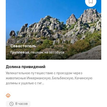
Севастополь
Групповая
,
пешком
,
на автобусе
Долина привидений
М
Увлекательное путешествие с проездом через
У
живописные Инкерманскую, Бельбекскую, Качинскую
с
долины к ущелью с гиг...
х
8 часов