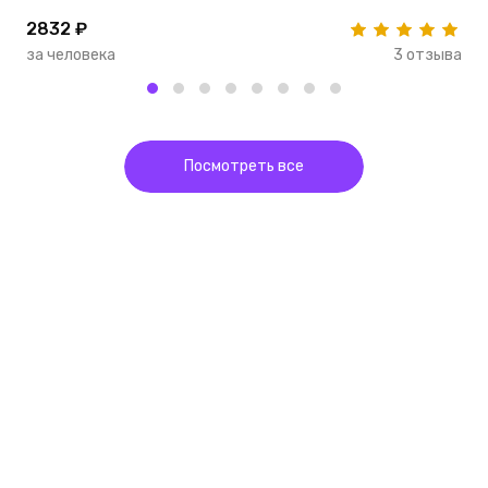
2832 ₽
2
за человека
3 отзыва
з
Посмотреть все