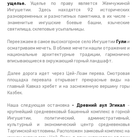
ущелье.
Ущелье по праву является Жемчужиной
Ингушетии. Здесь находятся 92 исторических
разновременных и разнотипных памятника, в их числе -
знаменитые ингушские боевые башни, языческие
святилища, склеповые усыпальницы.
Переезжаем в самое высокогорное село Ингушетии
Гули
и
осматриваем мечеть. В облике мечети нашли отражение и
национальные архитектурные традиции, гармонично
вписывающиеся в окружающий горный ландшафт.
Далее дорога идет через Цей-Лоам перева. Смотровая
площадка перевала открывает прекрасные виды на
главный Кавказ хребет и на заснеженную вершину горы
Казбек.
Наша следующая остановка
- Древний аул Эгикал
-
крупнейший средневековый башенный комплекс в горной
Ингушетии, политический, административный,
культурный и экономический центр средневековья
Таргимской котловины. Расположен замковый комплекс на