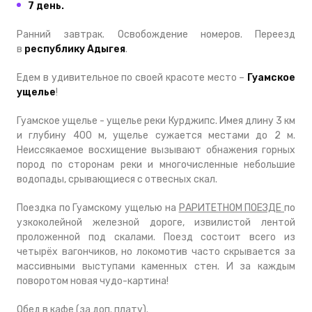
7 день.
Ранний завтрак. Освобождение номеров. Переезд
в
республику Адыгея
.
Едем в удивительное по своей красоте место –
Гуамское
ущелье
!
Гуамское ущелье - ущелье реки Курджипс. Имея длину 3 км
и глубину 400 м, ущелье сужается местами до 2 м.
Неиссякаемое восхищение вызывают обнажения горных
пород по сторонам реки и многочисленные небольшие
водопады, срывающиеся с отвесных скал.
Поездка по Гуамскому ущелью на
РАРИТЕТНОМ ПОЕЗДЕ
по
узкоколейной железной дороге, извилистой лентой
проложенной под скалами. Поезд состоит всего из
четырёх вагончиков, но локомотив часто скрывается за
массивными выступами каменных стен. И за каждым
поворотом новая чудо-картина!
Обед в кафе (за доп. плату).