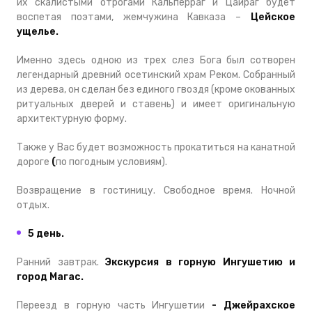
их скалистыми отрогами Кальперраг и Цайраг будет
воспетая поэтами, жемчужина Кавказа –
Цейское
ущелье.
Именно здесь одною из трех слез Бога был сотворен
легендарный древний осетинский храм Реком. Собранный
из дерева, он сделан без единого гвоздя (кроме окованных
ритуальных дверей и ставень) и имеет оригинальную
архитектурную форму.
Также у Вас будет возможность прокатиться на канатной
дороге
(
по погодным условиям).
Возвращение в гостиницу. Свободное время. Ночной
отдых.
5 день.
Ранний завтрак.
Экскурсия в горную Ингушетию и
город Магас.
Переезд в горную часть Ингушетии
- Джейрахское