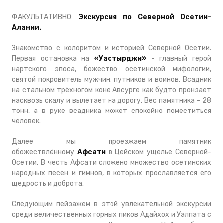
ФАКУЛЬТАТИВНО
:
Экскурсия по Северной Осетии-
Алании.
Знакомство с колоритом и историей Северной Осетии.
Первая остановка на
«Уастырджи»
- главный герой
нартского эпоса, божество осетинской мифологии,
святой покровитель мужчин, путников и воинов. Всадник
на стальном трёхногом коне Авсурге как будто пронзает
насквозь скалу и вылетает на дорогу. Вес памятника - 28
тонн, а в руке всадника может спокойно поместиться
человек.
Далее мы проезжаем памятник
обожествлённому
Афсати
в Цейском ущелье Северной-
Осетии. В честь Афсати сложено множество осетинских
народных песен и гимнов, в которых прославляется его
щедрость и доброта.
Следующим пейзажем в этой увлекательной экскурсии
среди величественных горных пиков Адайхох и Уалпата с