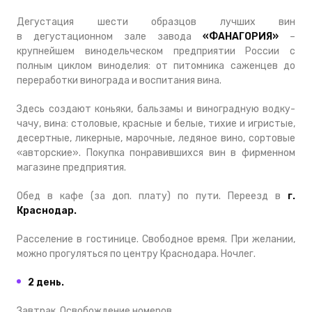
Дегустация шести образцов лучших вин
в дегустационном зале завода
«ФАНАГОРИЯ»
–
крупнейшем винодельческом предприятии России с
полным циклом виноделия: от питомника саженцев до
переработки винограда и воспитания вина.
Здесь создают коньяки, бальзамы и виноградную водку-
чачу, вина: столовые, красные и белые, тихие и игристые,
десертные, ликерные, марочные, ледяное вино, сортовые
«авторские». Покупка понравившихся вин в фирменном
магазине предприятия.
Обед в кафе (за доп. плату) по пути. Переезд в
г.
Краснодар.
Расселение в гостинице. Свободное время. При желании,
можно прогуляться по центру Краснодара. Ночлег.
2 день.
Завтрак. Освобождение номеров.