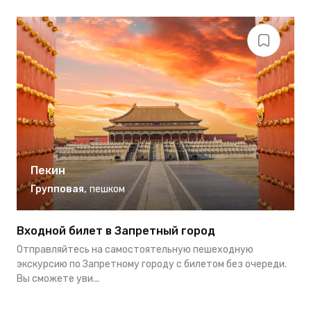
Пекин
Групповая
,
пешком
Входной билет в Запретный город
П
в
Отправляйтесь на самостоятельную пешеходную
П
экскурсию по Запретному городу с билетом без очереди.
э
Вы сможете уви...
и