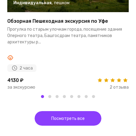
Индивидуальная
,
пешком
Обзорная Пешеходная экскурсия по Уфе
Э
Прогулка по старым улочкам города, посещение здания
М
Оперного театра, Башгосдрам театра, памятников
с
архитектуры р...
С
2 часа
4130 ₽
4
за экскурсию
2 отзыва
з
Посмотреть все