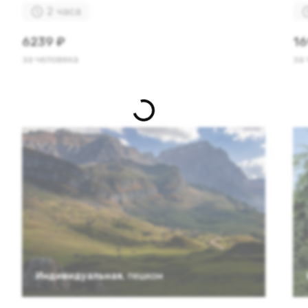
2 часа
6239 ₽
16
за человека
за
Индивидуальная
,
пешком