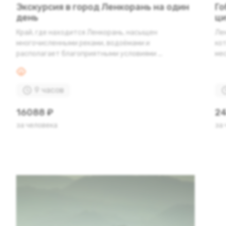
Экскурсия в город Ленкорань на один
Го
день
ци
Край, где находится Ленкорань, насыщен
Лен
многочисленными реками, водоёмами и
ко
располагает благоприятными условиями ...
мес
9 часов
16088 ₽
24
за человека
за