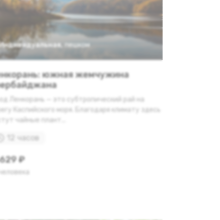
Индивидуальная
,
пешком
нкорань: южная жемчужина
зербайджана
од Ленкорань — это субтропический рай на
егу Каспийского моря. Благодаря климату здесь
тут чайные плант...
12 часов
629 ₽
 человека