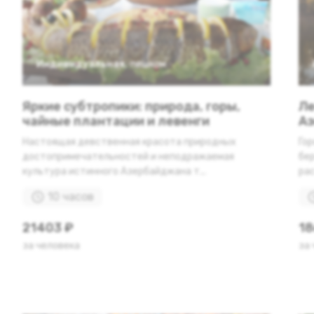
Индивидуальная
,
пешком
Яркие субтропики: природа, горы,
Ле
чайные плантации и левенги
А
Настоящая девственная красота природных
Гор
достопримечательностей и неподражаемая
бер
культура истинного Азербайджана т...
рас
10 часов
21403 ₽
18
за человека
за