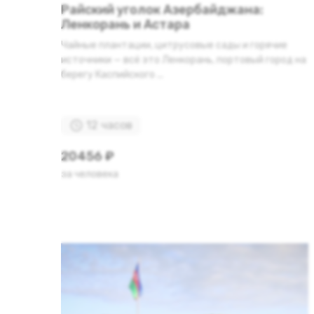
Райский уголок Азербайджана:
Ленкорань и Астара
Чайные плантации, цитрусовые сады и горячие
источники — всё это Ленкорань, портовый город на
берегу Каспийского ...
12 часов
20456 ₽
за человека