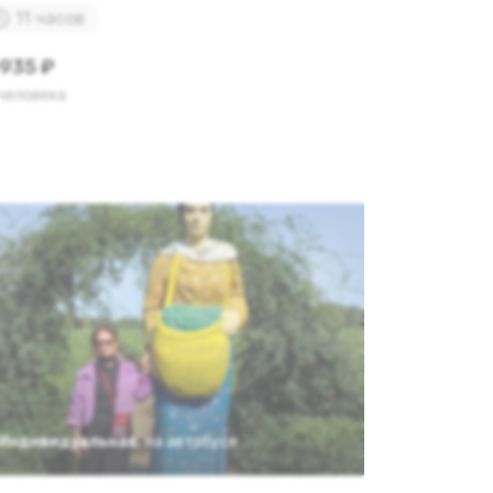
11 часов
935 ₽
 человека
Индивидуальная
,
на автобусе