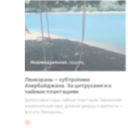
Индивидуальная
,
пешком
Ленкорань — субтропики
Азербайджана. За цитрусами и к
чайным плантациям
Цитрусовые сады, чайные плантации, Гирканский
национальный парк, древние дворцы и крепости —
всё это Ленкорань,...