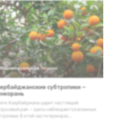
Индивидуальная
,
пешком
ербайджанские субтропики —
нкорань
 юге Азербайджана царит настоящий
трусовый рай — здесь наблюдаются влажные
тропики. В этой части произрас...