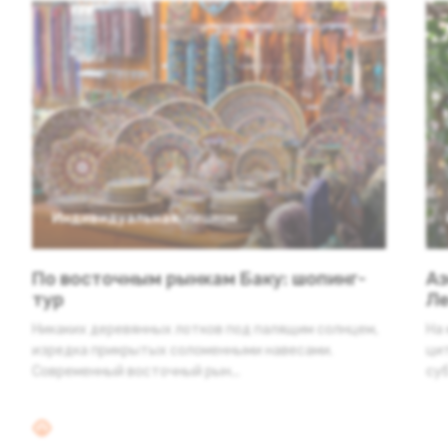
Индивидуальная
,
пешком
По восточным рынкам Баку: шопинг-
Аз
тур
Ле
Никаких деревянных лотков под палящим солнцем,
На
изредка прикрытых соломенными навесами.
ци
Современный восточный рын...
суб