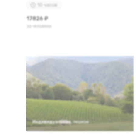
10 часов
17826 ₽
за человека
Индивидуальная
,
пешком