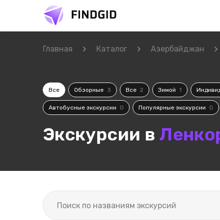
Главная
Каталог
Азербайджан
Все
Обзорные
3
Все
2
Зимой
1
Индиви
Автобусные экскурсии
0
Популярные экскурсии
0
Экскурсии в
Ленко