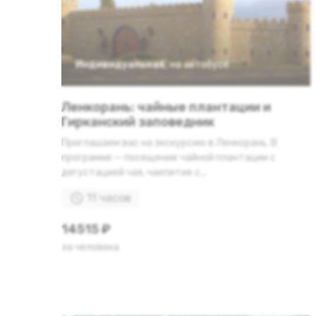
Индивидуальная
,
на автобусе
Ленкорань: чайные плантации и
Гирканский заповедник
Приглашаем вас на экскурсию в Ленкорань. В
программе — посещение чайной плантации с
дегустацией чая, чаепитие с...
11 часов
14515 ₽
за человека