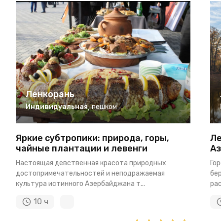
Ленкорань
Индивидуальная
,
пешком
Яркие субтропики: природа, горы,
Ле
чайные плантации и левенги
А
Настоящая девственная красота природных
Гор
достопримечательностей и неподражаемая
бер
культура истинного Азербайджана т...
рас
10 ч