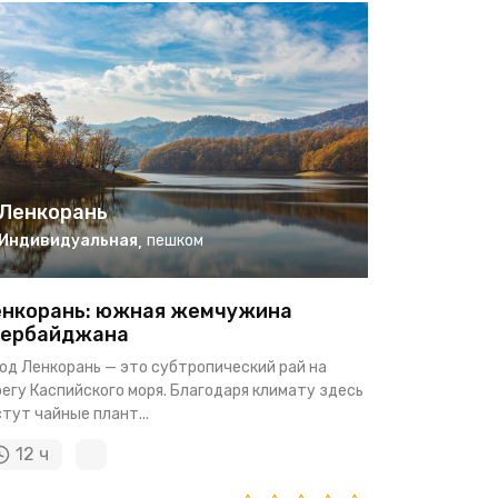
Ленкорань
Индивидуальная
,
пешком
нкорань: южная жемчужина
зербайджана
од Ленкорань — это субтропический рай на
егу Каспийского моря. Благодаря климату здесь
тут чайные плант...
12 ч