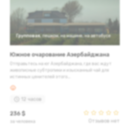
Групповая
,
пешком
,
на машине
,
на автобусе
Южное очарование Азербайджана
Отправьтесь на юг Азербайджана, где вас ждут
живописные субтропики и изысканный чай для
истинных ценителей этого...
12 часов
236 $
Отзывов нет
за человека