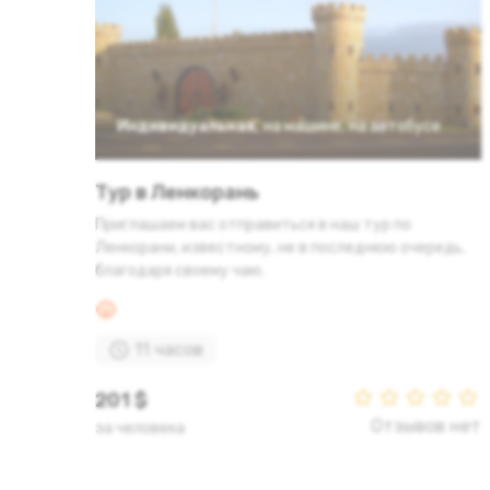
Индивидуальная
,
на машине
,
на автобусе
Тур в Ленкорань
Приглашаем вас отправиться в наш тур по
Ленкорани, известному, не в последнюю очередь,
благодаря своему чаю.
11 часов
201 $
Отзывов нет
за человека