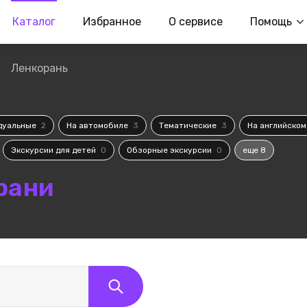
Каталог
Избранное
О сервисе
Помощь
Ленкорань
дуальные
2
На автомобиле
3
Тематические
3
На английско
Экскурсии для детей
0
Обзорные экскурсии
0
еще 8
рани