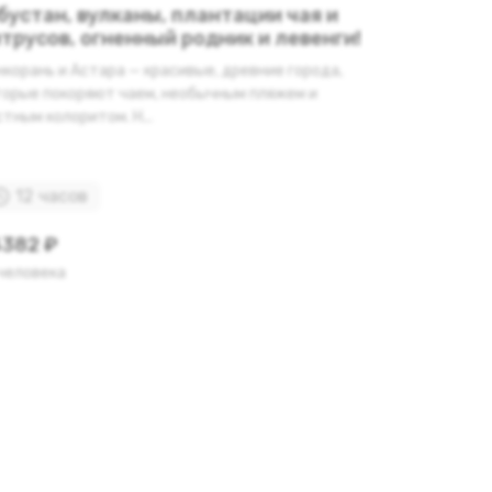
бустан, вулканы, плантации чая и
трусов, огненный родник и левенги!
корань и Астара — красивые, древние города,
торые покоряют чаем, необычным пляжем и
тным колоритом. Н...
12 часов
382 ₽
 человека