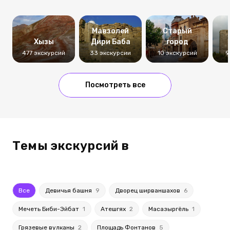
Мавзолей
Старый
Хызы
Дири Баба
город
477 экскурсий
33 экскурсии
10 экскурсий
9
Посмотреть все
Темы экскурсий в
Все
Девичья башня
9
Дворец ширваншахов
6
Мечеть Биби-Эйбат
1
Атешгях
2
Масазыргёль
1
Грязевые вулканы
2
Площадь Фонтанов
5