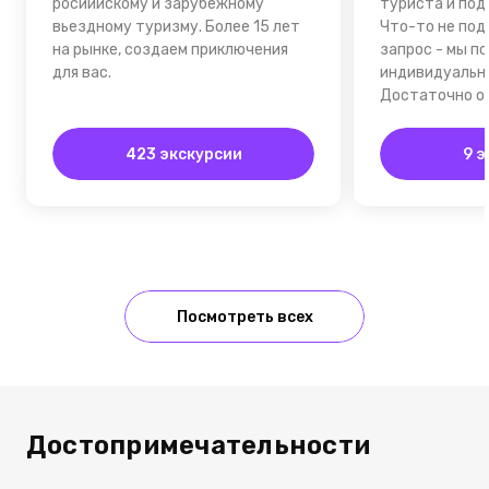
росиийскому и зарубежному
туриста и под
вьездному туризму. Более 15 лет
Что-то не под
на рынке, создаем приключения
запрос - мы п
для вас.
индивидуальны
Достаточно о
423 экскурсии
9 э
Посмотреть всех
Достопримечательности