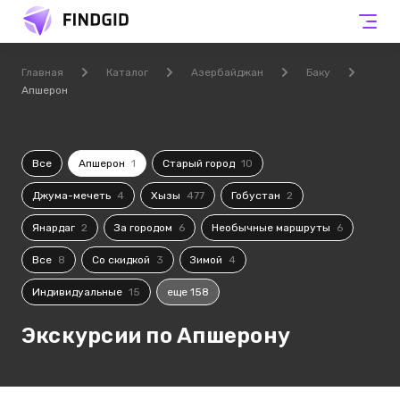
Главная
Каталог
Азербайджан
Баку
Апшерон
Все
Апшерон
1
Старый город
10
Джума-мечеть
4
Хызы
477
Гобустан
2
Янардаг
2
За городом
6
Необычные маршруты
6
Все
8
Со скидкой
3
Зимой
4
Индивидуальные
15
еще 158
Экскурсии по Апшерону