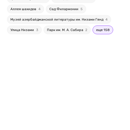
Аллея шахидов
4
Сад Филармонии
5
Музей азербайджанской литературы им. Низами Гянд
4
Улица Низами
3
Парк им. М. А. Сабира
2
еще 158