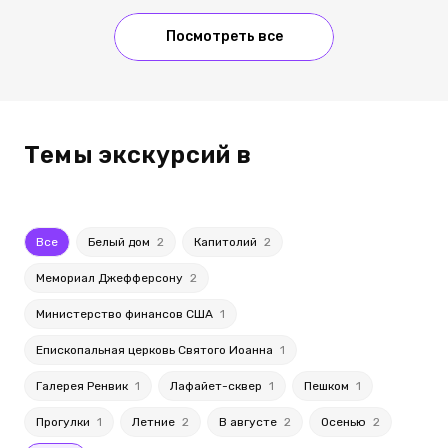
Посмотреть все
Темы экскурсий в
Все
Белый дом
2
Капитолий
2
Мемориал Джефферсону
2
Министерство финансов США
1
Епископальная церковь Святого Иоанна
1
Галерея Ренвик
1
Лафайет-сквер
1
Пешком
1
Прогулки
1
Летние
2
В августе
2
Осенью
2