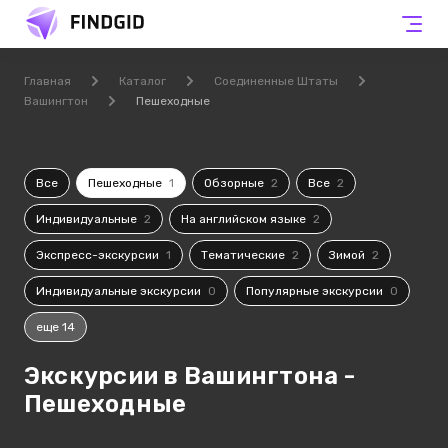
Главная
Каталог
Соединенные Штаты
Вашингтон
Пешеходные
Все
Пешеходные
1
Обзорные
2
Все
2
Индивидуальные
2
На английском языке
2
Экспресс-экскурсии
1
Тематические
2
Зимой
2
Индивидуальные экскурсии
0
Популярные экскурсии
0
еще 14
Экскурсии в Вашингтона -
Пешеходные