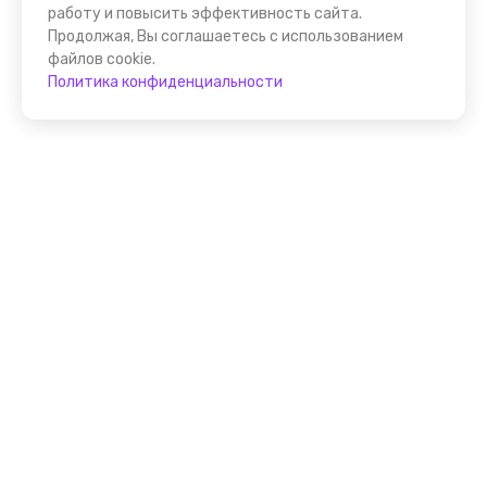
работу и повысить эффективность сайта.
Продолжая, Вы соглашаетесь с использованием
файлов cookie.
Политика конфиденциальности
Присоединяйтесь к
FindGid!
Размещайте свои экскурсии уже прямо сейчас!
Стать гидом на FindGid