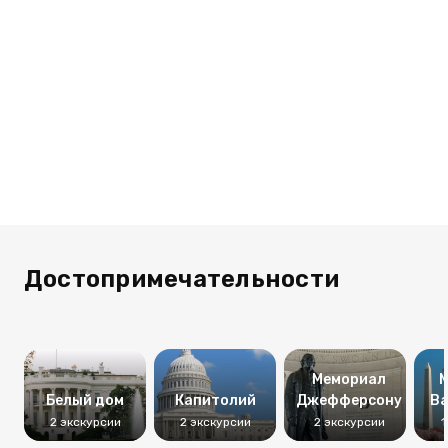
Достопримечательности
Мемориал
М
Белый дом
Капитолий
Джефферсону
Ва
2 экскурсии
2 экскурсии
2 экскурсии
1