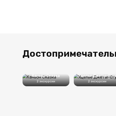
Достопримечатель
Каньон Сказка
Ущелье Джеты-Огу
2 экскурсии
2 экскурсии