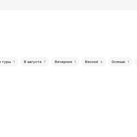
е туры
1
В августе
7
Вечерние
1
Весной
6
Осенью
1