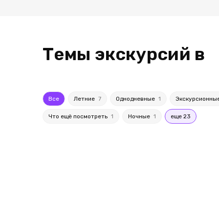
Темы экскурсий в
Все
Летние
7
Однодневные
1
Экскурсионны
Что ещё посмотреть
1
Ночные
1
еще 23