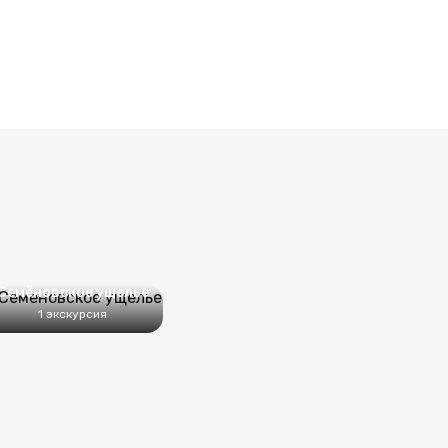
Семёновское ущелье
1 экскурсия