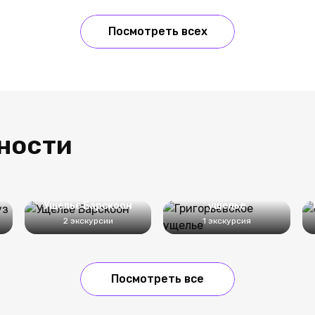
Посмотреть всех
ности
Григорьевское
з
Ущелье Барскоон
ущелье
2 экскурсии
1 экскурсия
Посмотреть все