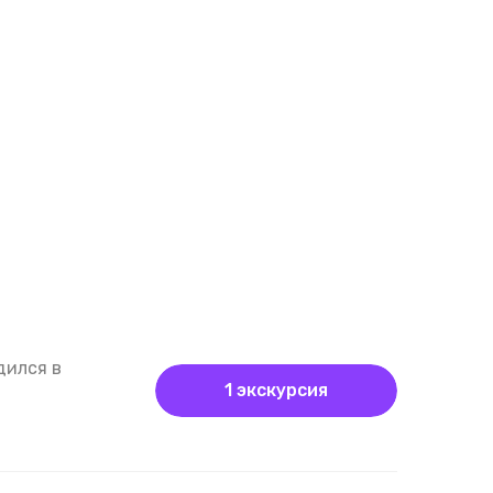
дился в
1 экскурсия