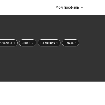
Мой профиль
тические
1
Зимой
2
На джипах
1
Новые
1