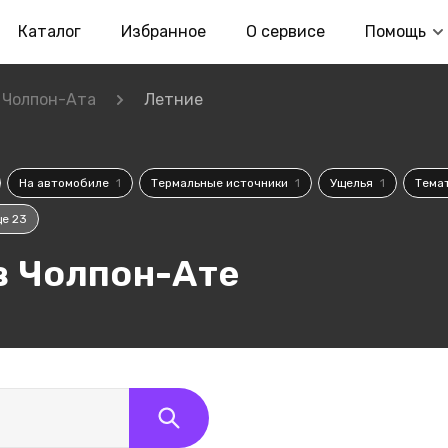
Каталог
Избранное
О сервисе
Помощь
Чолпон-Ата
Летние
На автомобиле
1
Термальные источники
1
Ущелья
1
Тема
е 23
в Чолпон-Ате