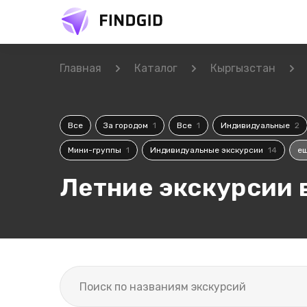
Главная
Каталог
Кыргызстан
Все
За городом
1
Все
1
Индивидуальные
2
Мини-группы
1
Индивидуальные экскурсии
14
ещ
Летние экскурсии 