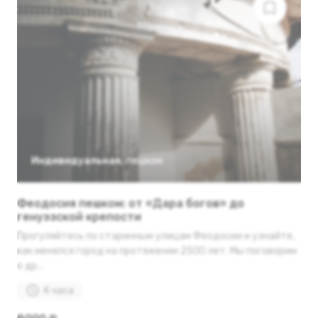
Индивидуальная
,
пешком
Феодосия пешком: от «Дара богов» до
генуэзской крепости
Прогуляйтесь по старинным улицам Феодосии и узнайте,
как менялся город на протяжении 2500 лет. Мы поговорим
о др...
4 часа