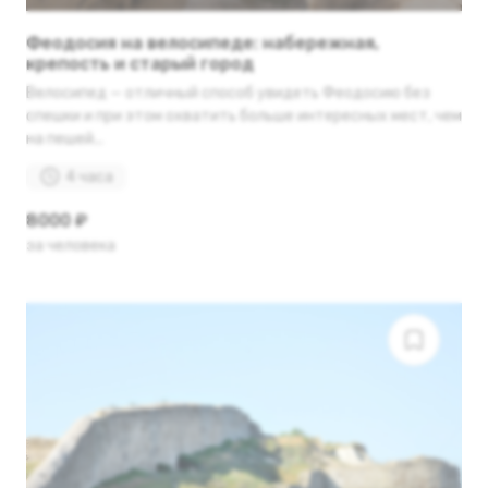
Феодосия на велосипеде: набережная,
крепость и старый город
Велосипед — отличный способ увидеть Феодосию без
спешки и при этом охватить больше интересных мест, чем
на пешей...
4 часа
8000 ₽
за человека