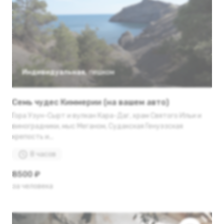
Индивидуальная
,
пешком
Семь чудес Киммерии (на вашем авто)
Гора Узун-Сырт и вулкан Кара-Даг, храм Святого Ильи и
виноградники, мыс Меганом, Судакская Генуэзская
крепость и...
8 часов
8500 ₽
за человека