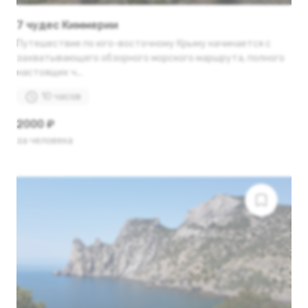
7 чудес Киммерии
Путешествие по юго-восточному Крыму начинается с
захватывающего обзорного морского маршрута, полного
настоящих ч...
10 часов
2000 ₽
за человека