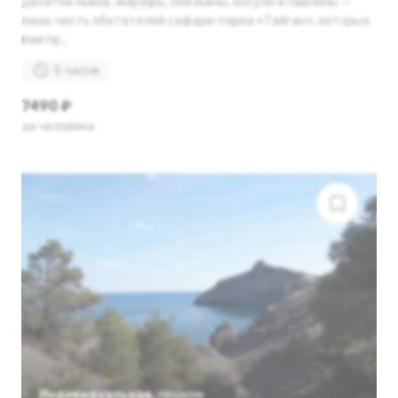
Десятки львов, жирафы, обезьяны, косули и павлины —
лишь часть обитателей сафари-парка «Тайган», которых
вам пр...
5 часов
7490 ₽
за человека
Индивидуальная
,
пешком