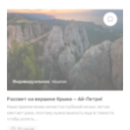
Индивидуальная
,
пешком
Рассвет на вершине Крыма — Ай-Петри!
Наше приключение начнется глубокой ночью: летом
светает рано, поэтому нужно выехать еще в темноте,
чтобы успеть ...
10 часов