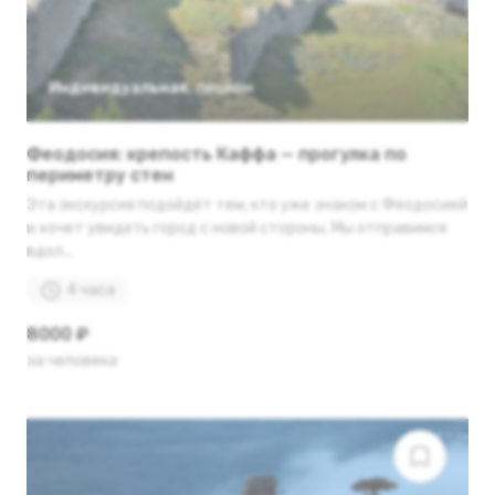
Индивидуальная
,
пешком
Феодосия: крепость Каффа — прогулка по
периметру стен
Эта экскурсия подойдёт тем, кто уже знаком с Феодосией
и хочет увидеть город с новой стороны. Мы отправимся
вдол...
4 часа
8000 ₽
за человека