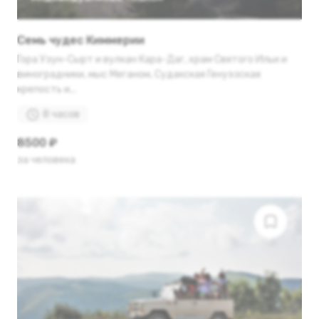
Семь чудес Киммерии
Гора Узун-Сырт и вулкан Кара-Даг, храм Святого Ильи и
виноградники, мыс Меганом, Судакская Генуэзская
крепость и...
8 часов
8500 ₽
за человека