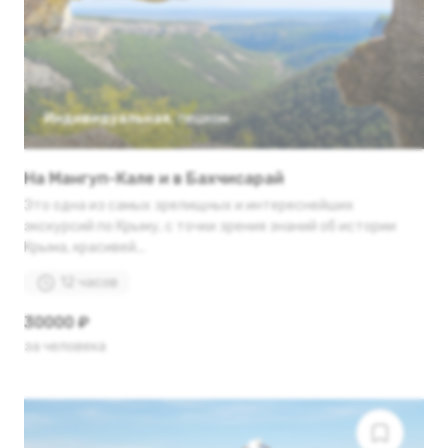
Индивидуальная
,
пешком
На Мангуп-Кале и в Бахчисарай
Это одна из самых зрелищных и интереснейших
экскурсий по Крыму, с точки зрения знаний об истории
Крыма, красивей...
12 часов
30000 ₽
за человека