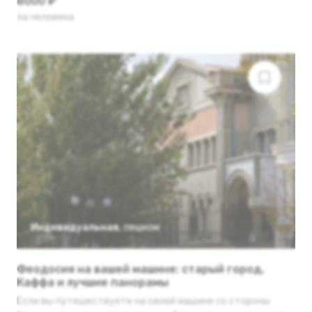
8000 ₽
за человека
Индивидуальная
,
пешком
Феодосия на вашей машине: старый город,
Каффа и лучшие панорамы
Если вы путешествуете на своей машине со стороны