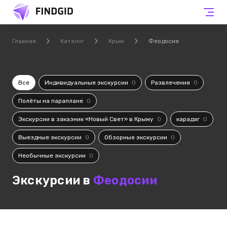
Главная
Каталог
Крым
Феодосия
Все
Индивидуальные экскурсии
0
Развлечения
0
Полёты на параплане
0
Экскурсии в заказник «Новый Свет» в Крыму
0
карадаг
0
Выездные экскурсии
0
Обзорные экскурсии
0
Необычные экскурсии
0
Экскурсии в
Феодосии