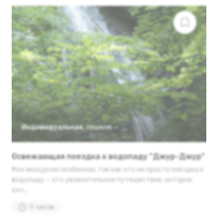
Индивидуальная
,
пешком
Освежающая поездка к водопаду "Джур-Джур"
Моя экскурсия особенная, так как это не просто поездка к
водопаду, - это увлекательное путешествие, которое
соч...
9 часов