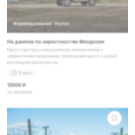
Индивидуальная
,
пешком
На джипах по окрестностям Феодосии
Приготовьтесь к насыщенному приключению с
эффектными панорамами, перепадами высот и целой
коллекцией крымских ла...
3 часа
13500 ₽
за человека