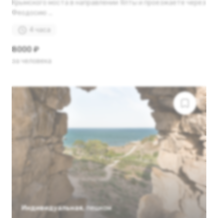
Крымского моста в направлении Ялты и проезжаете через
Феодосию ...
4 часа
8000 ₽
за человека
Индивидуальная
,
пешком