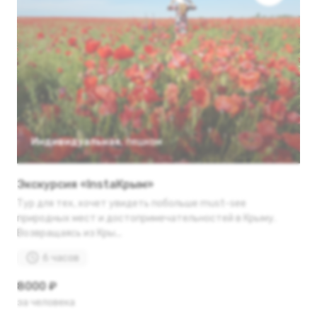
Индивидуальная
,
пешком
Экскурсия «InstaКрым»
Тур для тех, хочет увидеть побольше must-see
природных мест и достопримечательностей в Крыму.
Возвращаясь из Кры...
6 часов
8000 ₽
за человека