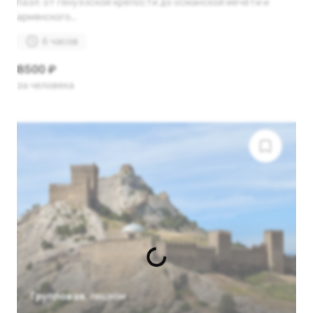
пазл: от генуэзской крепости до османской мечети и
армянского...
6 часов
8500 ₽
за человека
Групповая
,
пешком