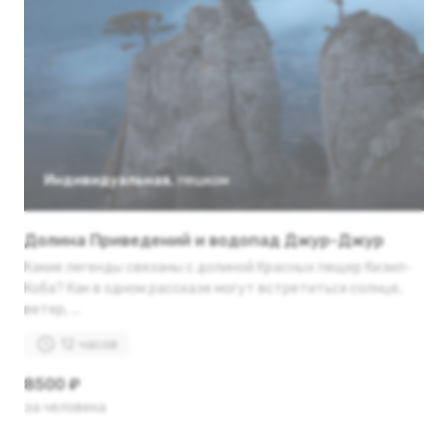
Индивидуальная
,
пешком
Долина Приведений и водопад Джур-Джур
Какие легенды связаны с долиной Красных пещер Кизил-
Коба? Как в одном рассказе могут встретиться солнце,
ветер, ...
12 часов
8500 ₽
за человека