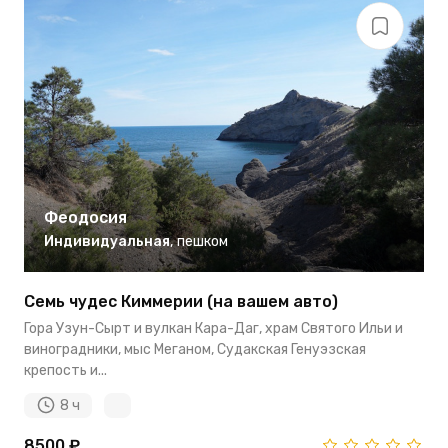
Феодосия
Индивидуальная
,
пешком
Семь чудес Киммерии (на вашем авто)
Гора Узун-Сырт и вулкан Кара-Даг, храм Святого Ильи и
виноградники, мыс Меганом, Судакская Генуэзская
крепость и...
8 ч
8500 ₽