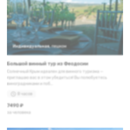
Индивидуальная
,
пешком
Большой винный тур из Феодосии
Солнечный Крым идеален для винного туризма —
приглашаю вас в этом убедиться! Вы полюбуетесь
виноградниками и поб...
8 часов
7490 ₽
за человека