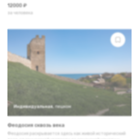
12000 ₽
за человека
Индивидуальная
,
пешком
Феодосия сквозь века
Феодосия раскрывается здесь как живой исторический