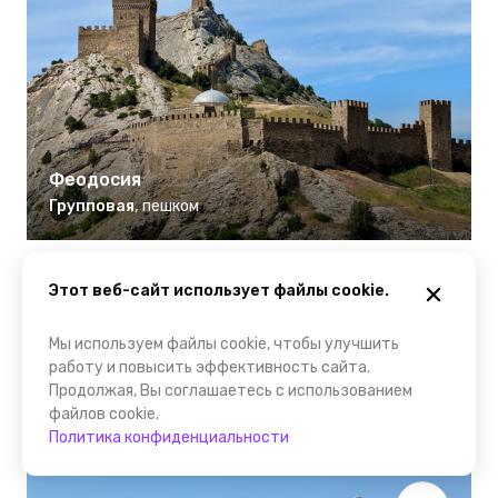
Феодосия
Групповая
,
пешком
7 чудес Киммерии
Этот веб-сайт использует файлы cookie.
Путешествие по юго-восточному Крыму начинается с
захватывающего обзорного морского маршрута, полного
Мы используем файлы cookie, чтобы улучшить
настоящих ч...
работу и повысить эффективность сайта.
10 ч
Продолжая, Вы соглашаетесь с использованием
файлов cookie.
2000 ₽
Политика конфиденциальности
за человека
Отзывов нет