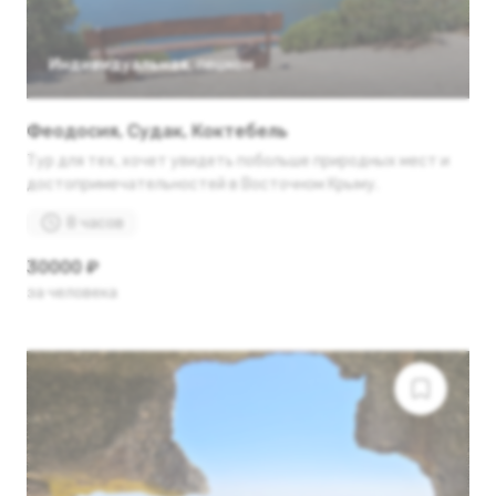
Индивидуальная
,
пешком
Феодосия, Судак, Коктебель
Тур для тех, хочет увидеть побольше природных мест и
достопримечательностей в Восточном Крыму.
8 часов
30000 ₽
за человека