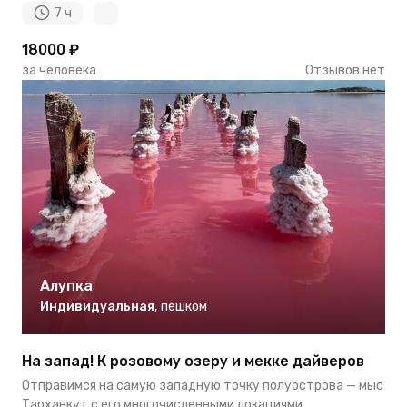
7 ч
18000 ₽
за человека
Отзывов нет
Алупка
Индивидуальная
,
пешком
На запад! К розовому озеру и мекке дайверов
Отправимся на самую западную точку полуострова — мыс
Тарханкут с его многочисленными локациями.