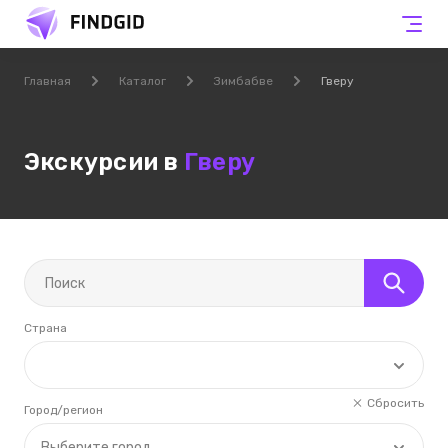
Главная
Каталог
Зимбабве
Гверу
Экскурсии в
Гверу
Страна
Сбросить
Город/регион
Выберите город