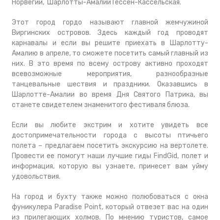
Норвегии, Шарлотты-Амалии Гессен-Кассельская.
Этот город гордо называют главной жемчужиной
Виргинских островов. Здесь каждый год проводят
карнавалы и если вы решите приехать в Шарлотту-
Амалию в апреле, то сможете посетить самый главный из
них. В это время по всему острову активно проходят
всевозможные мероприятия, разнообразные
танцевальные шествия и праздники. Оказавшись в
Шарлотте-Амалии во время Дня Святого Патрика, вы
станете свидетелем знаменитого фестиваля блюза.
Если вы любите экстрим и хотите увидеть все
достопримечательности города с высоты птичьего
полета – предлагаем посетить экскурсию на вертолете.
Провести ее помогут наши лучшие гиды FindGid, полет и
информация, которую вы узнаете, принесет вам уйму
удовольствия.
На город и бухту также можно полюбоваться с окна
фуникулера Paradise Point, который отвезет вас на один
из прилегающих холмов. По мнению туристов, самое