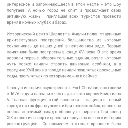
интересное и запоминающееся в этом месте – это шоу
попугаев. А ночью город не спит и продолжает свою
активную жизнь, приглашая всех туристов провести
время в ночных клубах и барах.
Исторический центр Шарлотта-Амалии полон старинных
архитектурных построений, большинство из которых
сохранились до наших дней в неизменном виде. Первые
памятники были построены в конце XVII века. В это время
возвели первые оборонительные здания, возле которых
чуть позже начали строить шикарные особняки, а в
середине XVIII века в городе начали появляться роскошные
сады, прогуляться по которым можно и сейчас.
Главную историческую крепость Fort Christian, построили
в 1676 году и назвали в честь датского короля Кристиана
V. Главная функция этой крепости – защищать новый
город от атак французских и британских войск, после она
внесла значимый вклад в оборону от пиратов. Под конец
XIX столетия в форте провели первую за всю его историю
реконструкцию. Со временем в стенах крепости была