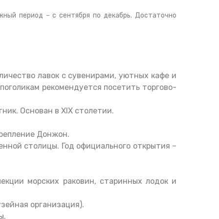
жный период – с сентября по декабрь. Достаточно
личество лавок с сувенирами, уютных кафе и
опоголикам рекомендуется посетить торгово-
ик. Основан в XIX столетии.
крепление Донжон.
енной столицы. Год официального открытия –
екции морских раковин, старинных лодок и
зейная организация).
ы.