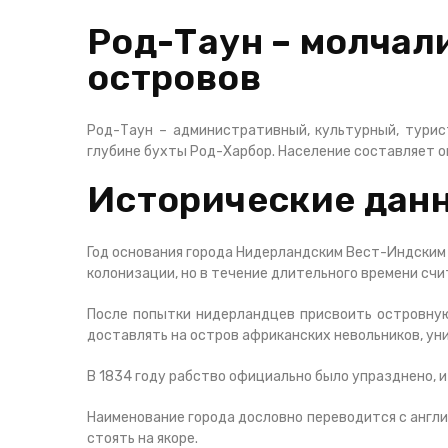
Род-Таун – молчал
островов
Род-Таун – административный, культурный, турис
глубине бухты Род-Харбор. Население составляет о
Исторические дан
Год основания города Нидерландским Вест-Индским 
колонизации, но в течение длительного времени сч
После попытки нидерландцев присвоить островную
доставлять на остров африканских невольников, ун
В 1834 году рабство официально было упразднено, 
Наименование города дословно переводится с англи
стоять на якоре.