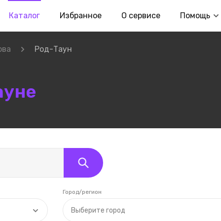
Каталог
Избранное
О сервисе
Помощь
ова
Род-Таун
ауне
Город/регион
Выберите город