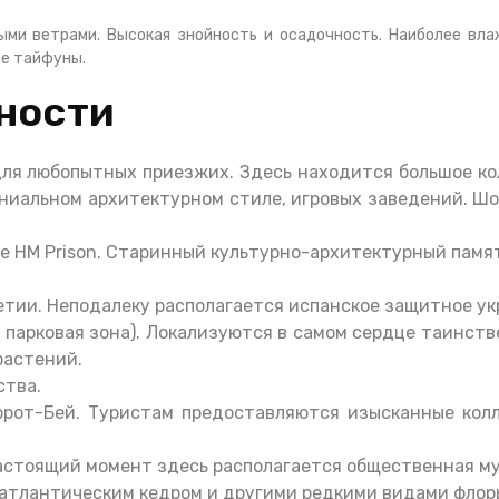
ми ветрами. Высокая знойность и осадочность. Наиболее вла
ые тайфуны.
ности
для любопытных приезжих. Здесь находится большое ко
ониальном архитектурном стиле, игровых заведений. Ш
 HM Prison. Старинный культурно-архитектурный памятн
летии. Неподалеку располагается испанское защитное у
 парковая зона). Локализуются в самом сердце таинств
растений.
ства.
ррот-Бей. Туристам предоставляются изысканные колл
астоящий момент здесь располагается общественная му
й атлантическим кедром и другими редкими видами флор