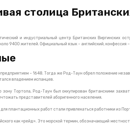
ивая столица Британски
тический и индустриальный центр Британских Виргинских остр
коло 9400 жителей. Официальный язык – английский, конфессия –
ные
предприятием – 1648. Тогда же Род-Таун обрел положение неза
итался владением испанцев.
 зону Тортола, Род-Таун был оккупирован британскими захват
ичтожать представителей аборигенного населения.
и для плантационных работ стали привлекаться работники из Пор
йского как «рейд». Это морской термин, обозначающий местность