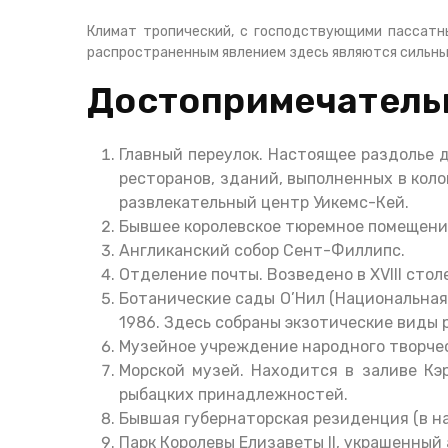
Климат тропический, с господствующими пассатны
распространенным явлением здесь являются сильн
Достопримечатель
Главный переулок. Настоящее раздолье 
ресторанов, зданий, выполненных в кол
развлекательный центр Уикемс-Кей.
Бывшее королевское тюремное помещение
Англиканский собор Сент-Филлипс.
Отделение почты. Возведено в XVIII сто
Ботанические сады О’Нил (Национальная
1986. Здесь собраны экзотические виды 
Музейное учреждение народного творче
Морской музей. Находится в заливе Кэ
рыбацких принадлежностей.
Бывшая губернаторская резиденция (в н
Парк Королевы Елизаветы II, украшенны