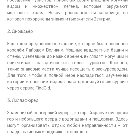
посещения туристов, привлекая своим внешним могучим
видом и множеством легенд, которые окружают
местность холма. Вокруг располагается кладбище, на
котором похоронены знаменитые жители Венгрии.
2. Диошдьёр
Ещё одно средневековое здание, которое было основано
королём Лайошом Великим. Мощные квадратные башни и
стены, уцелевшие до наших времен, выглядят могучими и
притягивают загадочностью толпы туристов. Конечно,
такие знаковые места лучше посещать с экскурсоводом.
Для того, чтобы в полной мере насладиться изучением
истории и внешним видом замка организуйте экскурсию
через сервис FindGid.
3. Лиллафюред
Знаменитый венгерский курорт, который красуется среди
гор и небольшого озера с водопадами и пещерами. Здесь
могут организовать отдых любой направленности – от
спа до активных и подвижных походов.