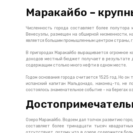
Маракайбо – круп
Численность города составляет более полутора 
Венесуэлы, размещен на обширной низменности, на
является большим промышленным центром страны, г
В пригородах Маракайбо выращивается огромное ко
доходов местный бюджет получает в результате д
содержащим столько много нефти в одном месте.
Годом основания города считается 1525 год. Но он
испанский капитан Мальдонадо, наконец-то, не п
состоялось знаменательное событие – на берегах о
Достопримечатель
Озеро Маракайбо. Водоем дал толчок развитию горо
составляет более тринадцати тысяч квадратных
отсутствует, потому что в озере содержится боль