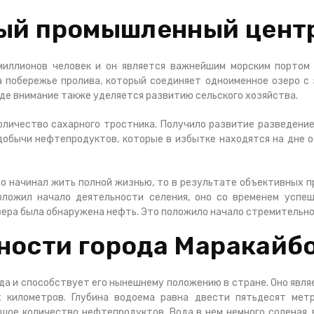
ный промышленный цент
миллионов человек и он является важнейшим морским портом 
 побережье пролива, который соединяет одноименное озеро с 
де внимание также уделяется развитию сельского хозяйства.
личество сахарного тростника. Получило развитие разведение
обычи нефтепродуктов, которые в избытке находятся на дне оз
 то начинал жить полной жизнью, то в результате объективных 
оложил начало деятельности селения, оно со временем успеш
зера была обнаружена нефть. Это положило начало стремительно
ности города Маракайб
да и способствует его нынешнему положению в стране. Оно явл
 километров. Глубина водоема равна двести пятьдесят мет
шое количество нефтепродуктов. Вода в нем немного соленая,