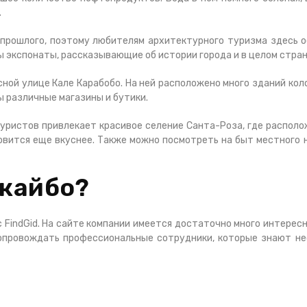
.
прошлого, поэтому любителям архитектурного туризма здесь о
ы экспонаты, рассказывающие об истории города и в целом стран
сной улице Кале Карабобо. На ней расположено много зданий ко
ы различные магазины и бутики.
 туристов привлекает красивое селение Санта-Роза, где распол
новится еще вкуснее. Также можно посмотреть на быт местного
акайбо?
 FindGid. На сайте компании имеется достаточно много интере
опровождать профессиональные сотрудники, которые знают не