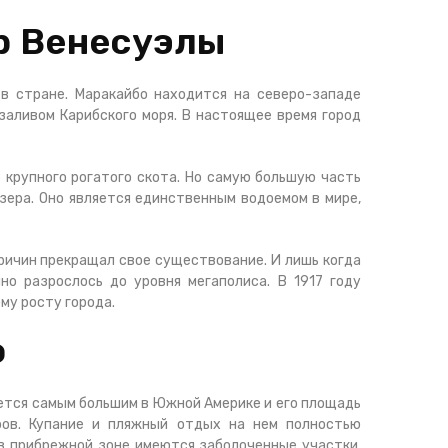
р Венесуэлы
в стране. Маракайбо находится на северо-западе
заливом Карибского моря. В настоящее время город
 крупного рогатого скота. Но самую большую часть
ера. Оно является единственным водоемом в мире,
причин прекращал свое существование. И лишь когда
но разрослось до уровня мегаполиса. В 1917 году
му росту города.
о
яется самым большим в Южной Америке и его площадь
ров. Купание и пляжный отдых на нем полностью
 в прибрежной зоне имеются заболоченные участки.