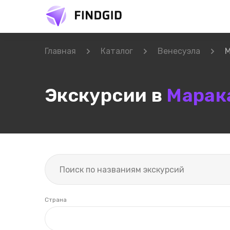
Главная
Каталог
Венесуэла
М
Экскурсии в
Марак
Страна