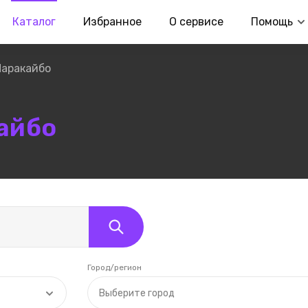
Каталог
Избранное
О сервисе
Помощь
аракайбо
айбо
Город/регион
Выберите город