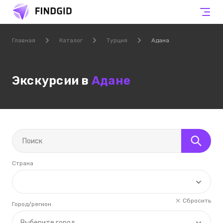
Главная
Каталог
Турция
Адана
Экскурсии в
Адане
Страна
Сбросить
Город/регион
Выберите город