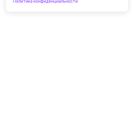
Политика конфиденциальности
Присоединяйтесь к
FindGid!
Размещайте свои экскурсии уже прямо сейчас!
Стать гидом на FindGid