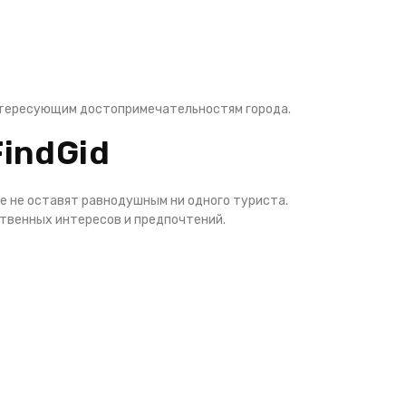
интересующим достопримечательностям города.
FindGid
е не оставят равнодушным ни одного туриста.
ственных интересов и предпочтений.