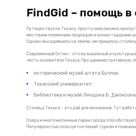
FindGid – помощь 
Путешествуя по Техасу, просто невозможно пропуст
местными племенами людоедов и конкистадорами шес
Однако высадившись на землю, им пришлось столкн
Современный Остин – это музыкальный и культурный 
честь основателя Техаса. Про административную, о
исторический музей штата Буллок;
Техасский университет;
Библиотека и музей Линдона Б. Джонсона
Столица Техаса – это рай для меломанов. Тут работ
Озера и многочисленные парки города способствуют
Популярностью пользуется пеший туризм и плаванье