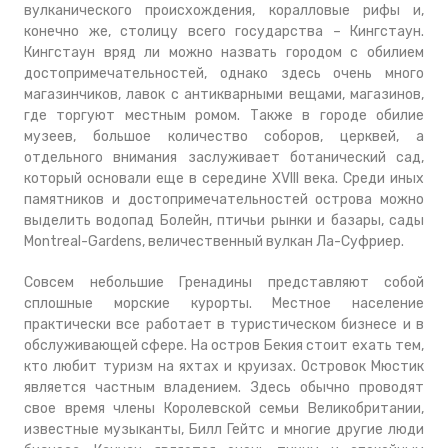
вулканического происхождения, коралловые рифы и,
конечно же, столицу всего государства – Кингстаун.
Кингстаун вряд ли можно назвать городом с обилием
достопримечательностей, однако здесь очень много
магазинчиков, лавок с антикварными вещами, магазинов,
где торгуют местным ромом. Также в городе обилие
музеев, большое количество соборов, церквей, а
отдельного внимания заслуживает ботанический сад,
который основали еще в середине XVIII века. Среди иных
памятников и достопримечательностей острова можно
выделить водопад Болейн, птичьи рынки и базары, сады
Montreal-Gardens, величественный вулкан Ла-Суфриер.
Совсем небольшие Гренадины представляют собой
сплошные морские курорты. Местное население
практически все работает в туристическом бизнесе и в
обслуживающей сфере. На остров Бекия стоит ехать тем,
кто любит туризм на яхтах и круизах. Островок Мюстик
является частным владением. Здесь обычно проводят
свое время члены Королевской семьи Великобритании,
известные музыканты, Билл Гейтс и многие другие люди