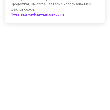
Продолжая, Вы соглашаетесь с использованием
файлов cookie.
Политика конфиденциальности
Присоединяйтесь к
FindGid!
Размещайте свои экскурсии уже прямо сейчас!
Стать гидом на FindGid