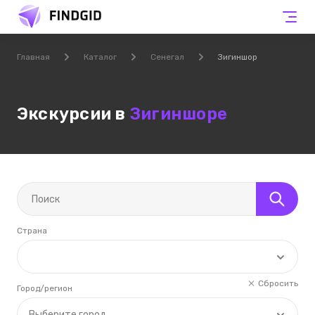
Главная
Каталог
Сенегал
Зигиншор
Экскурсии в
Зигиншоре
Страна
Сбросить
Город/регион
Выберите город