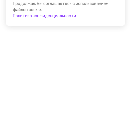
Продолжая, Вы соглашаетесь с использованием
файлов cookie.
Политика конфиденциальности
Присоединяйтесь к
FindGid!
Размещайте свои экскурсии уже прямо сейчас!
Стать гидом на FindGid