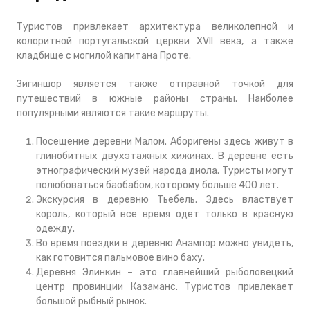
Туристов привлекает архитектура великолепной и
колоритной португальской церкви XVII века, а также
кладбище с могилой капитана Проте.
Зигиншор является также отправной точкой для
путешествий в южные районы страны. Наиболее
популярными являются такие маршруты.
Посещение деревни Малом. Аборигены здесь живут в
глинобитных двухэтажных хижинах. В деревне есть
этнографический музей народа диола. Туристы могут
полюбоваться баобабом, которому больше 400 лет.
Экскурсия в деревню Тьебель. Здесь властвует
король, который все время одет только в красную
одежду.
Во время поездки в деревню Анампор можно увидеть,
как готовится пальмовое вино баху.
Деревня Элинкин – это главнейший рыболовецкий
центр провинции Казаманс. Туристов привлекает
большой рыбный рынок.