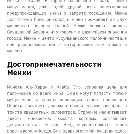
Мекки – Каабу. В городе разрешено бывать только
мусульманам, для людей другой веры расставлены
предупреждающие знаки о запрете посещения. Мекка
достаточно большой город и в нем проживает до двух
миллионов человек. Главой Мекки является король
Саудовской Аравии, что говорит о важнейшем значении
города. Мекка – центр мусульманского паломничества, в
ней расположено много исторических памятников и
музеев.
Достопримечательности
Мекки
Мечеть Аль-Харам и Кааба. Это основная цель для
паломников со всего мира. Сюда могут попасть только
мусульмане, а проход иноверцам строго воспрещен.
Мечеть занимает довольно внушительную площадь в
триста квадратных километров. Строение насчитывает
девять минаретов, высота которых составляет
девяносто пять метров. Вход осуществляется через
ворота короля Фахда. Благодаря огромной площади здесь