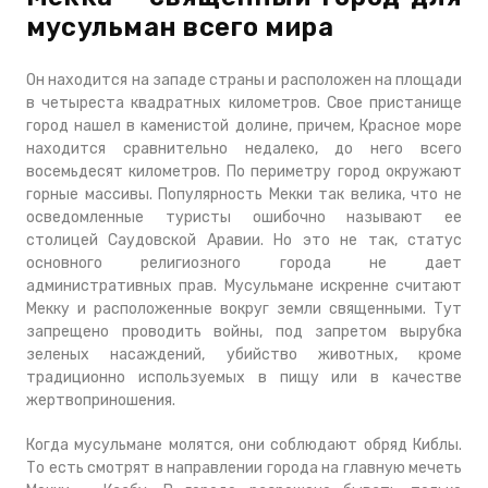
мусульман всего мира
Он находится на западе страны и расположен на площади
в четыреста квадратных километров. Свое пристанище
город нашел в каменистой долине, причем, Красное море
находится сравнительно недалеко, до него всего
восемьдесят километров. По периметру город окружают
горные массивы. Популярность Мекки так велика, что не
осведомленные туристы ошибочно называют ее
столицей Саудовской Аравии. Но это не так, статус
основного религиозного города не дает
административных прав. Мусульмане искренне считают
Мекку и расположенные вокруг земли священными. Тут
запрещено проводить войны, под запретом вырубка
зеленых насаждений, убийство животных, кроме
традиционно используемых в пищу или в качестве
жертвоприношения.
Когда мусульмане молятся, они соблюдают обряд Киблы.
То есть смотрят в направлении города на главную мечеть