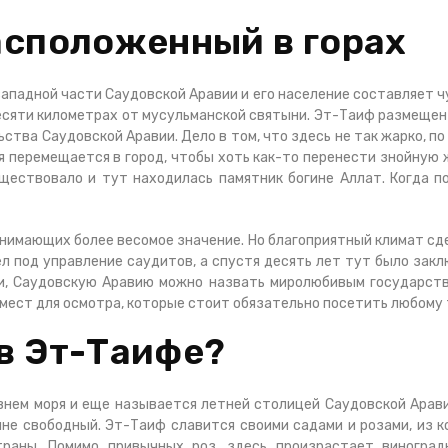
расположенный в горах
ападной части Саудовской Аравии и его население составляет ч
десяти километрах от мусульманской святыни. Эт-Таиф размещен
ства Саудовской Аравии. Дело в том, что здесь не так жарко, п
перемещается в город, чтобы хоть как-то перенести знойную ж
ществовало и тут находилась памятник богине Аллат. Когда п
анимающих более весомое значение. Но благоприятный климат сд
ел под управление саудитов, а спустя десять лет тут было закл
и, Саудовскую Аравию можно назвать миролюбивым государств
мест для осмотра, которые стоит обязательно посетить любому 
 в Эт-Таифе?
внем моря и еще называется летней столицей Саудовской Арави
лне свободный. Эт-Таиф славится своими садами и розами, из 
раны. Помимо привычных роз, здесь произрастает виноград