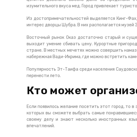
изумительного вкуса мед. Город привлекает туристо
Из достопримечательностей выделяется Кинг-Фахд
интерес дворцы Шубра. В них располагается музей 
Восточный рынок Оказ достаточно старый и суще
выходит умение сбивать цену. Курортные пригор
стране. В местных мечетях можно совершить намаз
набережная Вади-Икрима, где можно встретить кам
Популярность Эт-Таифа среди населения Саудовско
перенести лето.
Кто может организ
Если появилось желание посетить этот город, то в
которых вы сможете выбрать самые понравившиеся
своему делу и знают несколько иностранных язы
впечатлений.