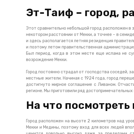
Эт-Таиф – город, 
Этот сравнительно небольшой город расположен в з
некотором расстоянии от Мекки, а точнее – в семи
и здесь располагается летняя резиденция правитель
и поэтому летом правительственная администрация 
Был период, когда в этом месте еще ислама не су
возрождение Мекки.
Город постоянно страдал от господства соседей, з
местные жители. Начиная с 1924 года, город переш
достигнуто мирное соглашение с Ливаном. Отчаст
регионе. Мы приготовили ряд достопримечательных 
На что посмотреть
Город расположен на высоте 2 километров над уро
Мекки и Медины, поэтому вход для всех людей впо
ценится довольно высоко даже за пределами ст