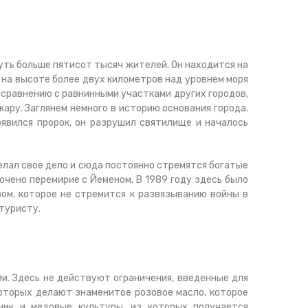
уть больше пятисот тысяч жителей. Он находится на
 на высоте более двух километров над уровнем моря
о сравнению с равнинными участками других городов,
ару. Заглянем немного в историю основания города.
оявился пророк, он разрушил святилище и началось
елал свое дело и сюда постоянно стремятся богатые
ючено перемирие с Йеменом. В 1989 году здесь было
ом, которое не стремится к развязыванию войны в
туристу.
и. Здесь не действуют ограничения, введенные для
которых делают знаменитое розовое масло, которое
ник и медовые культуры, из которых получается