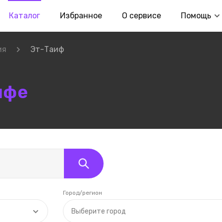
Каталог
Избранное
О сервисе
Помощь
ия
Эт-Таиф
ифе
Город/регион
Выберите город