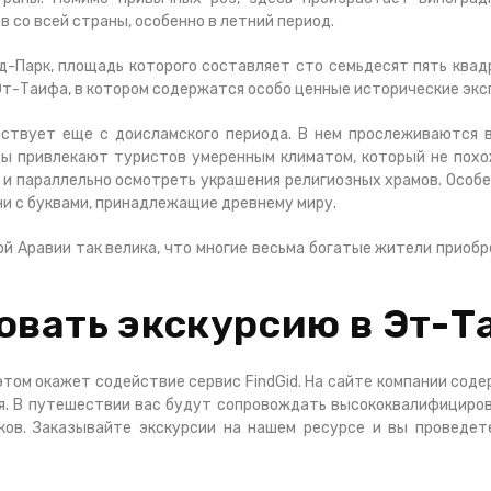
в со всей страны, особенно в летний период.
-Парк, площадь которого составляет сто семьдесят пять ква
Эт-Таифа, в котором содержатся особо ценные исторические эк
ствует еще с доисламского периода. В нем прослеживаются вс
оды привлекают туристов умеренным климатом, который не пох
 и параллельно осмотреть украшения религиозных храмов. Осо
ни с буквами, принадлежащие древнему миру.
й Аравии так велика, что многие весьма богатые жители приоб
овать экскурсию в Эт-Т
 этом окажет содействие сервис FindGid. На сайте компании сод
. В путешествии вас будут сопровождать высококвалифициров
ков. Заказывайте экскурсии на нашем ресурсе и вы проведе