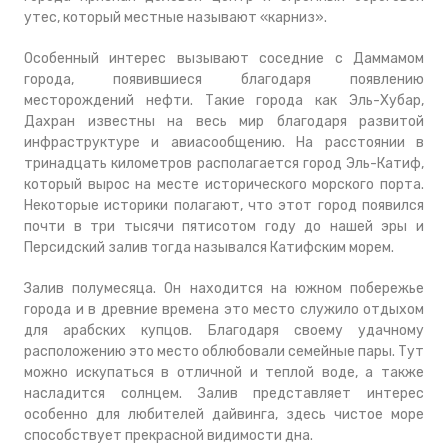
утес, который местные называют «карниз».
Особенный интерес вызывают соседние с Даммамом
города, появившиеся благодаря появлению
месторождений нефти. Такие города как Эль-Хубар,
Дахран известны на весь мир благодаря развитой
инфраструктуре и авиасообщению. На расстоянии в
тринадцать километров располагается город Эль-Катиф,
который вырос на месте исторического морского порта.
Некоторые историки полагают, что этот город появился
почти в три тысячи пятисотом году до нашей эры и
Персидский залив тогда назывался Катифским морем.
Залив полумесяца. Он находится на южном побережье
города и в древние времена это место служило отдыхом
для арабских купцов. Благодаря своему удачному
расположению это место облюбовали семейные пары. Тут
можно искупаться в отличной и теплой воде, а также
насладится солнцем. Залив представляет интерес
особенно для любителей дайвинга, здесь чистое море
способствует прекрасной видимости дна.