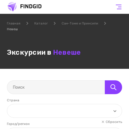
Главная
Каталог
Сан-Томе и Принсипи
Невеш
Экскурсии в
Невеше
Страна
Сбросить
Город/регион