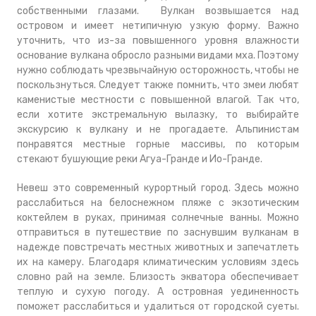
собственными глазами. Вулкан возвышается над
островом и имеет нетипичную узкую форму. Важно
уточнить, что из-за повышенного уровня влажности
основание вулкана обросло разными видами мха. Поэтому
нужно соблюдать чрезвычайную осторожность, чтобы не
поскользнуться. Следует также помнить, что змеи любят
каменистые местности с повышенной влагой. Так что,
если хотите экстремальную вылазку, то выбирайте
экскурсию к вулкану и не прогадаете. Альпинистам
понравятся местные горные массивы, по которым
стекают бушующие реки Агуа-Гранде и Ио-Гранде.
Невеш это современный курортный город. Здесь можно
расслабиться на белоснежном пляже с экзотическим
коктейлем в руках, принимая солнечные ванны. Можно
отправиться в путешествие по заснувшим вулканам в
надежде повстречать местных животных и запечатлеть
их на камеру. Благодаря климатическим условиям здесь
словно рай на земле. Близость экватора обеспечивает
теплую и сухую погоду. А островная уединенность
поможет расслабиться и удалиться от городской суеты.