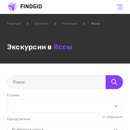
Главная
Каталог
Румыния
Яссы
Экскурсии в
Яссы
Страна
Сбросить
Город/регион
Выберите город