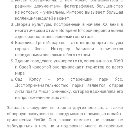
Музей Объединения. В нем можно ознакомиться с
редкими документами, фотографиями, большинство
из которых – уникальны. Интерес вызывает большая
коллекция медалей и монет.
Дворец культуры, построенный в начале ХХ века в
неоготическом стиле. Во время Второй мировой войны
здесь располагался военный госпиталь.
Базилика Трех Иерархов – это шедевр архитектуры
города Яссы. Интерьер базилики отличается
невиданными роскошью и богатством.
Здание городского университета, основанного в 1860
г. Своей красотой оно привлекает туристов со всего
мира.
Сад Копоу – это старейший парк Ясс.
Достопримечательностью парка является старая
липа поэта Михая Эминеску, которая вдохновляла его
на протяжении многих лет.
Заказать экскурсии по этих и других местах, а также
обзорную экскурсию по городу можно с помощью онлайн-
приложения FinGid. Оно также поможет не только не
заблудиться в нем, но и подскажет много интересных