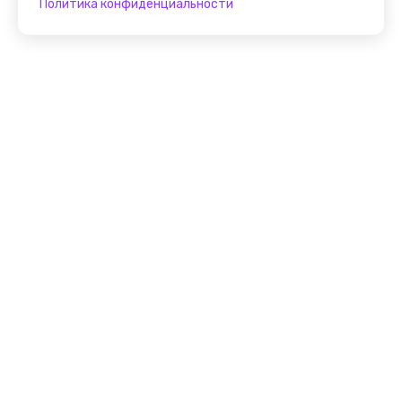
Политика конфиденциальности
Присоединяйтесь к
FindGid!
Размещайте свои экскурсии уже прямо сейчас!
Стать гидом на FindGid