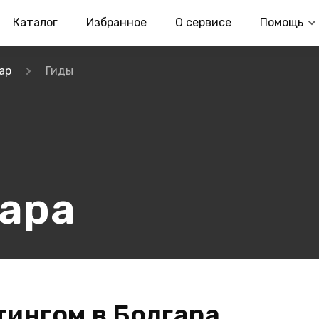
Каталог
Избранное
О сервисе
Помощь
ар
Гиды
гара
тингом в Болгара