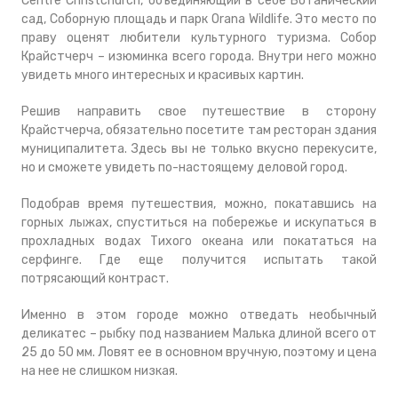
Centre Christchurch, объединяющий в себе Ботанический
сад, Соборную площадь и парк Orana Wildlife. Это место по
праву оценят любители культурного туризма. Собор
Крайстчерч – изюминка всего города. Внутри него можно
увидеть много интересных и красивых картин.
Решив направить свое путешествие в сторону
Крайстчерча, обязательно посетите там ресторан здания
муниципалитета. Здесь вы не только вкусно перекусите,
но и сможете увидеть по-настоящему деловой город.
Подобрав время путешествия, можно, покатавшись на
горных лыжах, спуститься на побережье и искупаться в
прохладных водах Тихого океана или покататься на
серфинге. Где еще получится испытать такой
потрясающий контраст.
Именно в этом городе можно отведать необычный
деликатес – рыбку под названием Малька длиной всего от
25 до 50 мм. Ловят ее в основном вручную, поэтому и цена
на нее не слишком низкая.