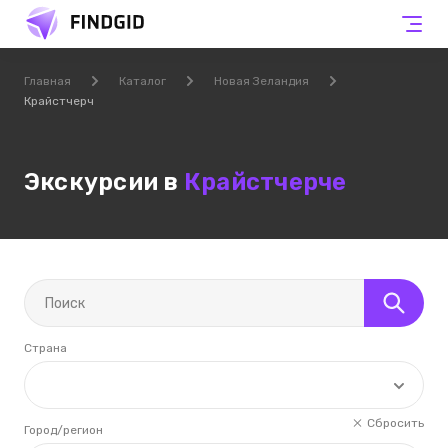
Главная
Каталог
Новая Зеландия
Крайстчерч
Экскурсии в
Крайстчерче
Страна
Сбросить
Город/регион