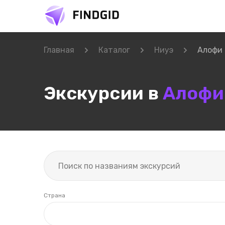
Главная
Каталог
Ниуэ
Алофи
Экскурсии в
Алофи
Страна