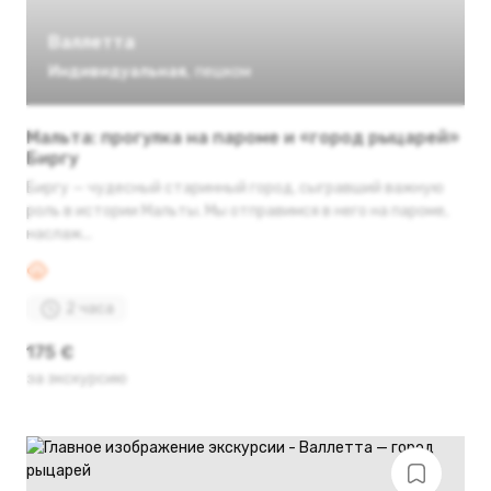
Валлетта
Индивидуальная
,
пешком
Мальта: прогулка на пароме и «город рыцарей»
Биргу
Биргу — чудесный старинный город, сыгравший важную
роль в истории Мальты. Мы отправимся в него на пароме,
наслаж...
2 часа
175 €
за экскурсию