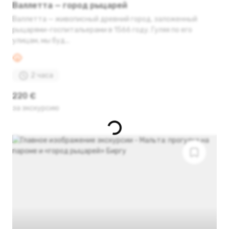
Валлетта — город рыцарей
Валлетта — живописный древний город, заложенный
рыцарями-госпитальерами в 1566 году. Гуляя по его
улицам, мы буд...
2 часа
220 €
за экскурсию