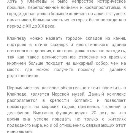
Хоть у Клайпеды и было непростое историческое
прошлое, переполненное войнами и кровопролитиями, в
городе до нас дошло большое количество архитектурных
памятников, большая часть из которых была возведена в
период с XIII до XIX века.
Клайпеду можно назвать городом складов из камня,
построек в стиле фахверк и неоготического здания
почтового отделения, в которое даже страшно заходить,
так как такое величественное строение из красных
кирпичей больше походит на шикарный собор, чем на
место, где можно получить посылку от далеких
родственников.
Первым местом, которое обязательно стоит посетить в
Клайпеде, является Морской музей. Данный комплекс
располагается в крепости Копгалис и позволяет
посмотреть на морских гадюк, пингвинов, тюленей и
дельфинов. Выставка функционирует 20 лет, за это
время она успела поведать не только о жителях
подводного мира, но и об отношениях, связывающих этот
и мир людей.