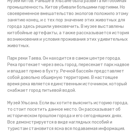
Музей китов. Раньше в Ульсане была развита китобойная
промышленность. Китов убивали большими партиями. Но
своевременное вмешательство экологов положило этому
занятию конец, и с тех пор значение этих животных для
города здесь решили увековечить. В музее выставлены
китобойные артефакты, а также рассказывается история
возникновения и условия проживания этих удивительных
животных.
Парк реки Таева. Он находится в самом центре города.
Река протекает через весь город, пересекает парк надвое
и впадает прямо в бухту. Речной бассейн представляет
собой довольно обширную территорию. В настоящее
время река является единственным источником, который
снабжает город питьевой водой.
Музей Ульсана. Если вы хотите выяснить историю города,
то стоит посетить данное место. Он рассказывает об
историческом прошлом города и его сегодняшних днях.
Все демонстрируется в виде наглядных пособий и
туристам становится ясна вся подаваемая информация.