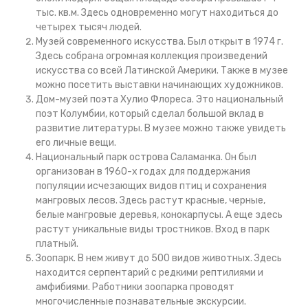
тыс. кв.м. Здесь одновременно могут находиться до
четырех тысяч людей.
Музей современного искусства. Был открыт в 1974 г.
Здесь собрана огромная коллекция произведений
искусства со всей Латинской Америки. Также в музее
можно посетить выставки начинающих художников.
Дом-музей поэта Хулио Флореса. Это национальный
поэт Колумбии, который сделал большой вклад в
развитие литературы. В музее можно также увидеть
его личные вещи.
Национальный парк острова Саламанка. Он был
организован в 1960-х годах для поддержания
популяции исчезающих видов птиц и сохранения
мангровых лесов. Здесь растут красные, черные,
белые мангровые деревья, конокарпусы. А еще здесь
растут уникальные виды тростников. Вход в парк
платный.
Зоопарк. В нем живут до 500 видов животных. Здесь
находится серпентарий с редкими рептилиями и
амфибиями. Работники зоопарка проводят
многочисленные познавательные экскурсии.