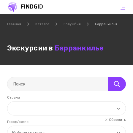
Главная
Каталог
Колумбия
Барранкилья
Экскурсии в
Барранкилье
Страна
Сбросить
Город/регион
Выберите город