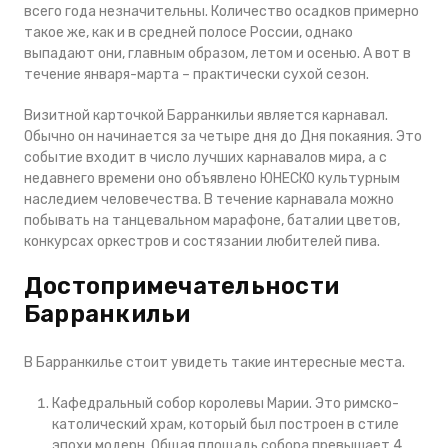
всего года незначительны. Количество осадков примерно
такое же, как и в средней полосе России, однако
выпадают они, главным образом, летом и осенью. А вот в
течение января-марта – практически сухой сезон.
Визитной карточкой Барранкильи является карнавал.
Обычно он начинается за четыре дня до Дня покаяния. Это
событие входит в число лучших карнавалов мира, а с
недавнего времени оно объявлено ЮНЕСКО культурным
наследием человечества. В течение карнавала можно
побывать на танцевальном марафоне, баталии цветов,
конкурсах оркестров и состязании любителей пива.
Достопримечательности
Барранкильи
В Барранкилье стоит увидеть такие интересные места.
Кафедральный собор королевы Марии. Это римско-
католический храм, который был построен в стиле
эпохи модерн. Общая площадь собора превышает 4