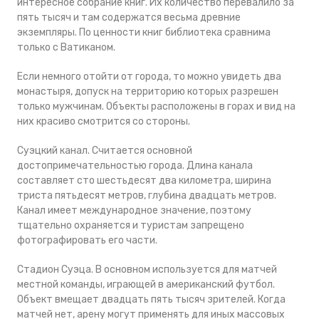
интересное собрание книг. Их количество перевалило за
пять тысяч и там содержатся весьма древние
экземпляры. По ценности книг библиотека сравнима
только с Ватиканом.
Если немного отойти от города, то можно увидеть два
монастыря, допуск на территорию которых разрешен
только мужчинам. Объекты расположены в горах и вид на
них красиво смотрится со стороны.
Суэцкий канал. Считается основной
достопримечательностью города. Длина канала
составляет сто шестьдесят два километра, ширина
триста пятьдесят метров, глубина двадцать метров.
Канал имеет международное значение, поэтому
тщательно охраняется и туристам запрещено
фотографировать его части.
Стадион Суэца. В основном используется для матчей
местной команды, играющей в американский футбол.
Объект вмещает двадцать пять тысяч зрителей. Когда
матчей нет, арену могут применять для иных массовых