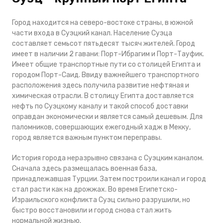
Город находится на северо-востоке страны, в южной
части входа в Суэцкий канал. Население Суэца
составляет семьсот пятьдесят тысяч жителей. Город
имеет в наличии 2 гавани: Порт-Ибрагим и Порт-Тауфик.
Имеет общие транспортные пути со столицей Египта и
городом Порт-Саид. Ввиду важнейшего транспортного
расположения здесь получила развитие нефтяная и
химическая отрасли. В столицу Египта доставляется
нефть по Суэцкому каналу и такой способ доставки
оправдан экономически и является самый дешевым. Для
паломников, совершающих ежегодный хадж в Мекку,
город является важным пунктом переправы.
История города неразрывно связана с Суэцким каналом.
Сначала здесь размещалась военная база,
принадлежавшая Турции. Затем построили канал и город
стал расти как на дрожжах. Во время Египетско-
Израильского конфликта Суэц сильно разрушили, но
быстро восстановили и город снова стал жить
нормальной жизнью.