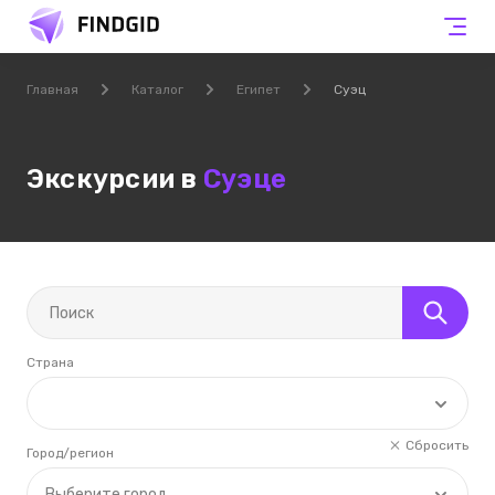
Главная
Каталог
Египет
Суэц
Экскурсии в
Суэце
Страна
Сбросить
Город/регион
Выберите город