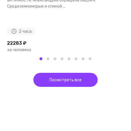
античности. Александрия обращена лицом к
Г
Средиземноморью и спиной ...
з
2 часа
22283 ₽
1
за человека
з
Посмотреть все