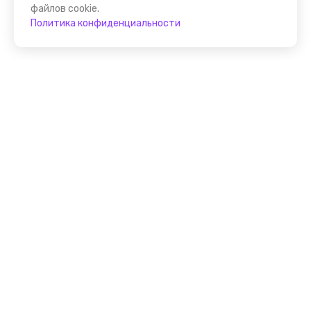
файлов cookie.
Политика конфиденциальности
Присоединяйтесь к
FindGid!
Размещайте свои экскурсии уже прямо сейчас!
Стать гидом на FindGid