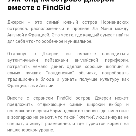
вместе с FindGid
Джерси – это самый южный остров Нормандских
островов, расположенный в проливе Ла Манш между
Англией и Францией. Это место, где каждый сумеет найти
для себя что-то особенное и уникальное.
Отдохнув в Джерси, вы сможете насладиться
аутентичными пейзажами английской периферии,
потратить немало денег, сделав хороший шоппинг в
самых лучших “лондонских” обычаях, попробовать
традиционные блюда и узнать получше культуру как
Франции, так и Англии.
Вместе с сервисом FindGid остров Джерси может
предложить отдыхающим самый широкий выбор и
возможности среди Нормандских островов, где животные
в зоопарках не знают, что такой “клетки”, люди никуда не
спешат, а живут размеренно, и где туристов кормят на
мишленовском уровне.