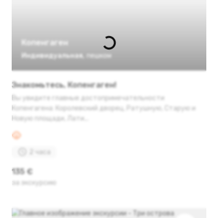
Копенгаген
Индивидуальная
,
пешком
Знакомьтесь, Копенгаген!
Вы увидите главные достопримечательности
Копенгагена: Королевский дворец, Ратушную, Старую и
Новую площади, Лати...
2 часа
135 €
за экскурсию