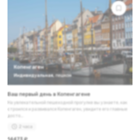
Копенгаген
Индивидуальная
,
пешком
Ваш первый день в Копенгагене
На увлекательной пешеходной прогулке вы узнаете, как
строился и развивался Копенгаген, увидите его главные
досто...
2 часа
14473 ₽