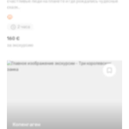
счастливые люди на планете и где рождались чудесные
сказк...
2 часа
160 €
за экскурсию
Копенгаген