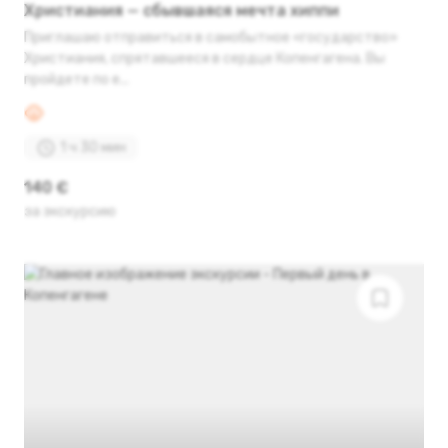
Христиания — сбывшаяся мечта хиппи
Приглашаю отправиться в самобытное «государство»
Христиания, спрятавшееся в сердце Копенгагена. Вы
пройдете по е...
1 ч 30 мин
140 €
за экскурсию