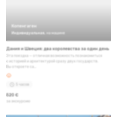
Копенгаген
Индивидуальная
,
на машине
Дания и Швеция: два королевства за один день
Эта поездка — отличная возможность познакомиться
с историей и архитектурой сразу двух государств.
Вы откроете са...
5 часов
520 €
за экскурсию