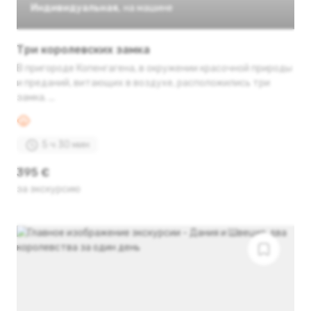
Индивидуальная
,
на машине
Три королевских замка
В пригороде Копенгагена, в окружении красочной природы
и преданий, витающих в воздухе, расположились три
замка. ...
5 ч 30 мин
395 €
за экскурсию