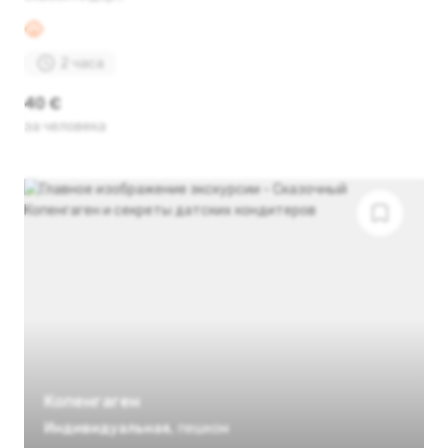
2 часа
40 €
за человека
Копенгаген
Индивидуальная
,
пешком