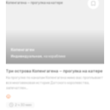
Копенгаген
Индивидуальная
,
на кораблике
Три острова Копенгагена — прогулка на катере
На прогулке по каналам Копенгагена мимо вас проплывает
вся многовековая история Датского королевства,
запечатлен...
2 ч 30 мин