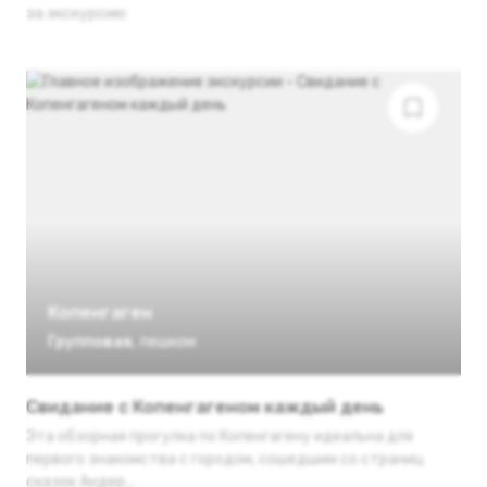
за экскурсию
Копенгаген
Групповая
,
пешком
Свидание с Копенгагеном каждый день
Эта обзорная прогулка по Копенгагену идеальна для
первого знакомства с городом, сошедшим со страниц
сказок Андер...