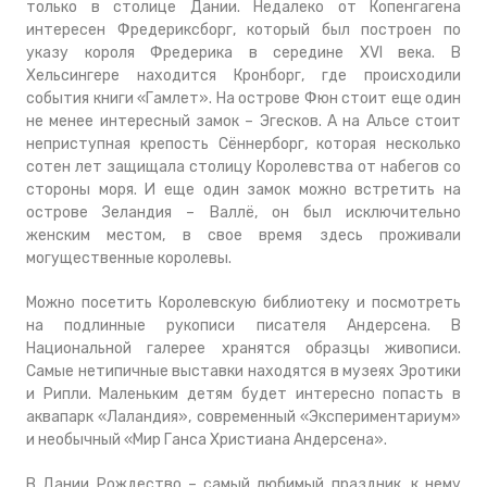
только в столице Дании. Недалеко от Копенгагена
интересен Фредериксборг, который был построен по
указу короля Фредерика в середине XVI века. В
Хельсингере находится Кронборг, где происходили
события книги «Гамлет». На острове Фюн стоит еще один
не менее интересный замок – Эгесков. А на Альсе стоит
неприступная крепость Сённерборг, которая несколько
сотен лет защищала столицу Королевства от набегов со
стороны моря. И еще один замок можно встретить на
острове Зеландия – Валлё, он был исключительно
женским местом, в свое время здесь проживали
могущественные королевы.
Можно посетить Королевскую библиотеку и посмотреть
на подлинные рукописи писателя Андерсена. В
Национальной галерее хранятся образцы живописи.
Самые нетипичные выставки находятся в музеях Эротики
и Рипли. Маленьким детям будет интересно попасть в
аквапарк «Лаландия», современный «Экспериментариум»
и необычный «Мир Ганса Христиана Андерсена».
В Дании Рождество – самый любимый праздник, к нему