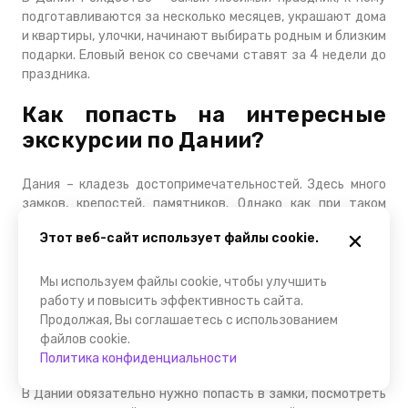
подготавливаются за несколько месяцев, украшают дома
и квартиры, улочки, начинают выбирать родным и близким
подарки. Еловый венок со свечами ставят за 4 недели до
праздника.
Как попасть на интересные
экскурсии по Дании?
Дания – кладезь достопримечательностей. Здесь много
замков, крепостей, памятников. Однако как при таком
количестве мест можно спланировать отдых так, чтобы
Этот веб-сайт использует файлы cookie.
успеть посмотреть все и везде? В этом вам поможет
агрегатор FindGid, на сайте которого вы можете заказать
любую экскурсию в любую точку Королевства.
Мы используем файлы cookie, чтобы улучшить
Профессиональный гид сможет составить для вас план
работу и повысить эффективность сайта.
индивидуального маршрута, чтобы вы успели посмотреть
Продолжая, Вы соглашаетесь с использованием
все интересные для вас места. Не растрачивайте свое
файлов cookie.
время попусту и сразу же обращайтесь к услугам FindGid.
Политика конфиденциальности
В Дании обязательно нужно попасть в замки, посмотреть