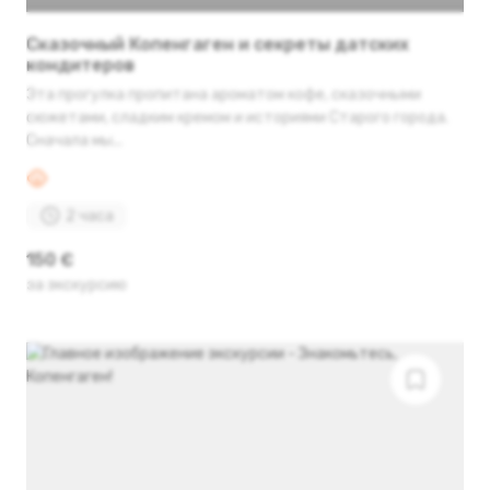
Сказочный Копенгаген и секреты датских
кондитеров
Эта прогулка пропитана ароматом кофе, сказочными
сюжетами, сладким кремом и историями Старого города.
Сначала мы...
2 часа
150 €
за экскурсию