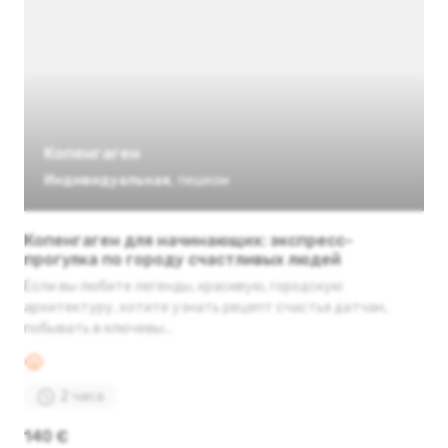
Копенгаген
Индивидуальная
,
пешком
Копенгаген для начинающих: экспресс-
прогулка по городу счастливых людей
Если вы любите легенды, красивую, городскую
архитектуру, хотите узнать рецепт счастья датчан,
побывать в ключевы...
2 часа
140 €