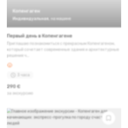
Копенгаген
Индивидуальная
,
на машине
Первый день в Копенгагене
Приглашаю познакомиться с прекрасным Копенгагеном,
который сочетает современные здания и архитектурные
решения ч...
3 часа
290 €
за экскурсию